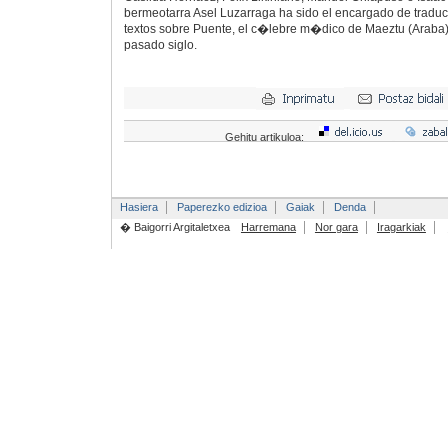
bermeotarra Asel Luzarraga ha sido el encargado de traduci
textos sobre Puente, el c�lebre m�dico de Maeztu (Araba)
pasado siglo.
Gehitu artikuloa:
Hasiera
Paperezko edizioa
Gaiak
Denda
� Baigorri Argitaletxea
Harremana
Nor gara
Iragarkiak