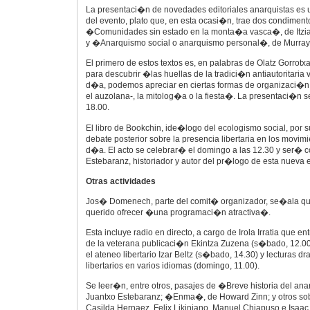
La presentaci�n de novedades editoriales anarquistas es u
del evento, plato que, en esta ocasi�n, trae dos condimen
�Comunidades sin estado en la monta�a vasca�, de Itzia
y �Anarquismo social o anarquismo personal�, de Murray
El primero de estos textos es, en palabras de Olatz Gorrotx
para descubrir �las huellas de la tradici�n antiautoritaria 
d�a, podemos apreciar en ciertas formas de organizaci�n s
el auzolana-, la mitolog�a o la fiesta�. La presentaci�n 
18.00.
El libro de Bookchin, ide�logo del ecologismo social, por 
debate posterior sobre la presencia libertaria en los movim
d�a. El acto se celebrar� el domingo a las 12.30 y ser� 
Estebaranz, historiador y autor del pr�logo de esta nueva 
Otras actividades
Jos� Domenech, parte del comit� organizador, se�ala qu
querido ofrecer �una programaci�n atractiva�.
Esta incluye radio en directo, a cargo de Irola Irratia que e
de la veterana publicaci�n Ekintza Zuzena (s�bado, 12.0
el ateneo libertario Izar Beltz (s�bado, 14.30) y lecturas d
libertarios en varios idiomas (domingo, 11.00).
Se leer�n, entre otros, pasajes de �Breve historia del a
Juantxo Estebaranz; �Enma�, de Howard Zinn; y otros sob
Casilda Hernaez, Felix Likiniano, Manuel Chiapuso e Isaac 