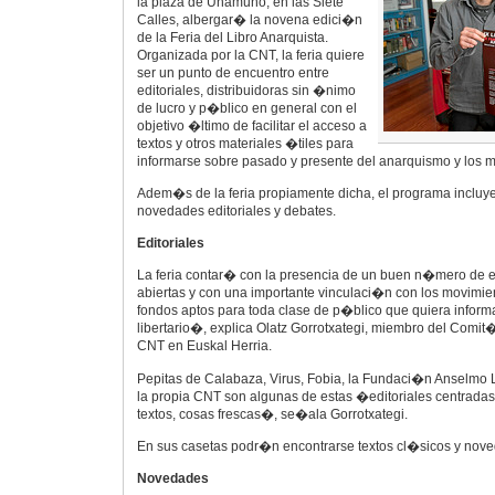
la plaza de Unamuno, en las Siete
Calles, albergar� la novena edici�n
de la Feria del Libro Anarquista.
Organizada por la CNT, la feria quiere
ser un punto de encuentro entre
editoriales, distribuidoras sin �nimo
de lucro y p�blico en general con el
objetivo �ltimo de facilitar el acceso a
textos y otros materiales �tiles para
informarse sobre pasado y presente del anarquismo y los m
Adem�s de la feria propiamente dicha, el programa incluy
novedades editoriales y debates.
Editoriales
La feria contar� con la presencia de un buen n�mero de ed
abiertas y con una importante vinculaci�n con los movimien
fondos aptos para toda clase de p�blico que quiera inform
libertario�, explica Olatz Gorrotxategi, miembro del Com
CNT en Euskal Herria.
Pepitas de Calabaza, Virus, Fobia, la Fundaci�n Anselmo
la propia CNT son algunas de estas �editoriales centradas
textos, cosas frescas�, se�ala Gorrotxategi.
En sus casetas podr�n encontrarse textos cl�sicos y nov
Novedades