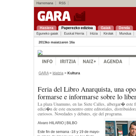
Harremana
RSS
Hasiera
Paperezko edizioa
Gaiak
Denda
Eguneko gaiak
Euskal Herria
Iritzia
Kirolak
Mundua
2013ko maiatzaren 16a
GARA
>
Idatzia
>
Kultura
Feria del Libro Anarquista, una opo
formarse e informarse sobre lo liber
La plaza Unamuno, en las Siete Calles, albergar� este f
edici�n de este encuentro entre editoriales, distribuidora
curiosos. Novedades y debates, eje del programa.
Alvaro HILARIO | BILBO
Este fin de semana -18 y 19 de mayo-