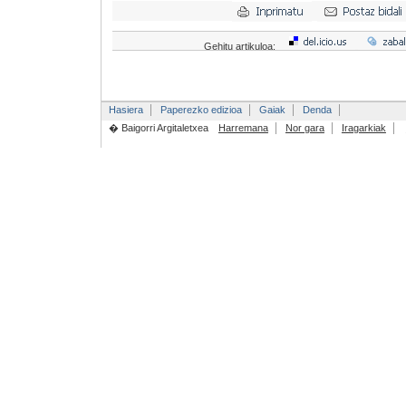
Gehitu artikuloa:
Hasiera
Paperezko edizioa
Gaiak
Denda
� Baigorri Argitaletxea
Harremana
Nor gara
Iragarkiak