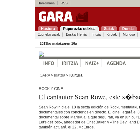
Harremana
RSS
Hasiera
Paperezko edizioa
Gaiak
Denda
Eguneko gaiak
Euskal Herria
Iritzia
Kirolak
Mundua
2013ko maiatzaren 16a
GARA
>
Idatzia
>
Kultura
ROCK Y CINE
El cantautor Sean Rowe, este s�ba
Sean Row inicia el 18 la sexta edición de Rockumentalak!, 
documentales con conciertos en directo. El cine llegará el
documental sobre Marley, a la que seguirán, ya en junio, «L
Let's get lost», alrededor de Chet Baker, y «The Devil and 
también actuará, el 22, McEnroe.