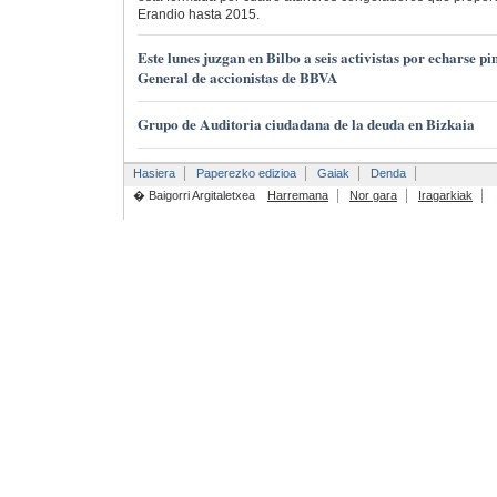
Erandio hasta 2015.
Este lunes juzgan en Bilbo a seis activistas por echarse pi
General de accionistas de BBVA
Grupo de Auditoria ciudadana de la deuda en Bizkaia
Hasiera
Paperezko edizioa
Gaiak
Denda
� Baigorri Argitaletxea
Harremana
Nor gara
Iragarkiak