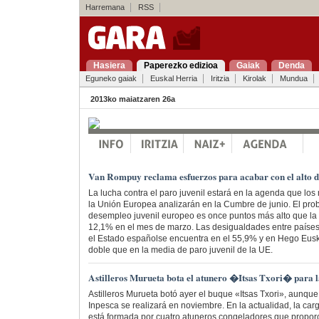
Harremana
RSS
Hasiera
Paperezko edizioa
Gaiak
Denda
Eguneko gaiak
Euskal Herria
Iritzia
Kirolak
Mundua
2013ko maiatzaren 26a
Van Rompuy reclama esfuerzos para acabar con el alto d
La lucha contra el paro juvenil estará en la agenda que l
la Unión Europea analizarán en la Cumbre de junio. El pro
desempleo juvenil europeo es once puntos más alto que la
12,1% en el mes de marzo. Las desigualdades entre países
el Estado españolse encuentra en el 55,9% y en Hego Euska
doble que en la media de paro juvenil de la UE.
Astilleros Murueta bota el atunero �Itsas Txori� par
Astilleros Murueta botó ayer el buque «Itsas Txori», aunque 
Inpesca se realizará en noviembre. En la actualidad, la carga
está formada por cuatro atuneros congeladores que propor