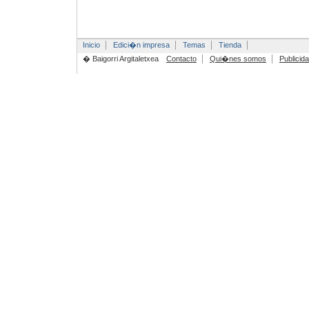
Inicio
Edici�n impresa
Temas
Tienda
� Baigorri Argitaletxea
Contacto
Qui�nes somos
Publicid