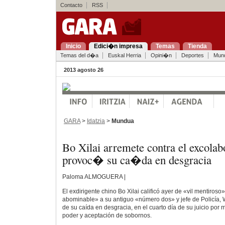
Contacto
RSS
Inicio
Edici�n impresa
Temas
Tienda
Temas del d�a
Euskal Herria
Opini�n
Deportes
Mun
2013 agosto 26
GARA
>
Idatzia
>
Mundua
Bo Xilai arremete contra el excola
provoc� su ca�da en desgracia
Paloma ALMOGUERA |
El exdirigente chino Bo Xilai calificó ayer de «vil mentiros
abominable» a su antiguo «número dos» y jefe de Policía,
de su caída en desgracia, en el cuarto día de su juicio por
poder y aceptación de sobornos.