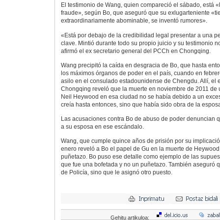
El testimonio de Wang, quien compareció el sábado, está «
fraude», según Bo, que aseguró que su exlugarteniente «t
extraordinariamente abominable, se inventó rumores».
«Está por debajo de la credibilidad legal presentar a una p
clave. Mintió durante todo su propio juicio y su testimonio 
afirmó el ex secretario general del PCCh en Chongqing.
Wang precipitó la caída en desgracia de Bo, que hasta ent
los máximos órganos de poder en el país, cuando en febrer
asilo en el consulado estadounidense de Chengdu. Allí, el e
Chongqing reveló que la muerte en noviembre de 2011 de u
Neil Heywood en esa ciudad no se había debido a un exce
creía hasta entonces, sino que había sido obra de la esposa
Las acusaciones contra Bo de abuso de poder denuncian qu
a su esposa en ese escándalo.
Wang, que cumple quince años de prisión por su implicació
enero reveló a Bo el papel de Gu en la muerte de Heywood, y
puñetazo. Bo puso ese detalle como ejemplo de las supues
que fue una bofetada y no un puñetazo. También aseguró qu
de Policía, sino que le asignó otro puesto.
Gehitu artikuloa: