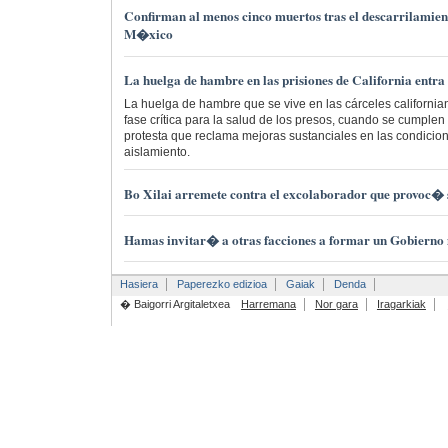
Confirman al menos cinco muertos tras el descarrilamie
M�xico
La huelga de hambre en las prisiones de California entra
La huelga de hambre que se vive en las cárceles californi
fase crítica para la salud de los presos, cuando se cumplen
protesta que reclama mejoras sustanciales en las condicio
aislamiento.
Bo Xilai arremete contra el excolaborador que provoc�
Hamas invitar� a otras facciones a formar un Gobiern
Hasiera
Paperezko edizioa
Gaiak
Denda
� Baigorri Argitaletxea
Harremana
Nor gara
Iragarkiak