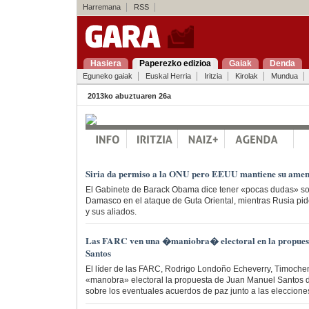
Harremana
RSS
Hasiera
Paperezko edizioa
Gaiak
Denda
Eguneko gaiak
Euskal Herria
Iritzia
Kirolak
Mundua
2013ko abuztuaren 26a
Siria da permiso a la ONU pero EEUU mantiene su ame
El Gabinete de Barack Obama dice tener «pocas dudas» so
Damasco en el ataque de Guta Oriental, mientras Rusia pi
y sus aliados.
Las FARC ven una �maniobra� electoral en la propues
Santos
El líder de las FARC, Rodrigo Londoño Echeverry, Timoche
«manobra» electoral la propuesta de Juan Manuel Santos d
sobre los eventuales acuerdos de paz junto a las eleccione