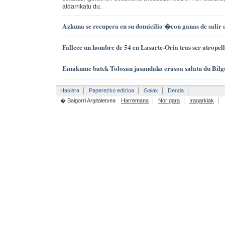
aldarrikatu du.
Azkuna se recupera en su domicilio �con ganas de salir 
Fallece un hombre de 54 en Lasarte-Oria tras ser atropel
Emakume batek Tolosan jasandako erasoa salatu du Bilg
Hasiera
Paperezko edizioa
Gaiak
Denda
� Baigorri Argitaletxea
Harremana
Nor gara
Iragarkiak