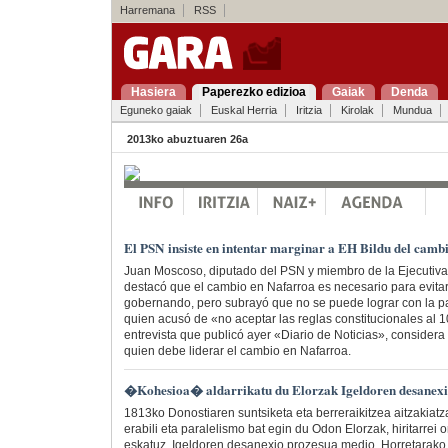
Harremana
RSS
Hasiera
Paperezko edizioa
Gaiak
Denda
Eguneko gaiak
Euskal Herria
Iritzia
Kirolak
Mundua
2013ko abuztuaren 26a
El PSN insiste en intentar marginar a EH Bildu del camb
Juan Moscoso, diputado del PSN y miembro de la Ejecutiva
destacó que el cambio en Nafarroa es necesario para evita
gobernando, pero subrayó que no se puede lograr con la pa
quien acusó de «no aceptar las reglas constitucionales al
entrevista que publicó ayer «Diario de Noticias», consider
quien debe liderar el cambio en Nafarroa.
�Kohesioa� aldarrikatu du Elorzak Igeldoren desanex
1813ko Donostiaren suntsiketa eta berreraikitzea aitzakiatza
erabili eta paralelismo bat egin du Odon Elorzak, hiritarrei
eskatuz, Igeldoren desanexio prozesua medio. Horretarako,