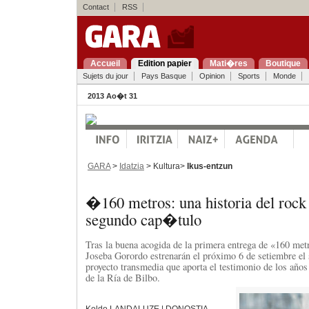
Contact
RSS
Accueil
Edition papier
Mati�res
Boutique
Sujets du jour
Pays Basque
Opinion
Sports
Monde
2013 Ao�t 31
GARA
>
Idatzia
> Kultura>
Ikus-entzun
�160 metros: una historia del roc
segundo cap�tulo
Tras la buena acogida de la primera entrega de «160 met
Joseba Gorordo estrenarán el próximo 6 de setiembre el 
proyecto transmedia que aporta el testimonio de los añ
de la Ría de Bilbo.
Koldo LANDALUZE | DONOSTIA