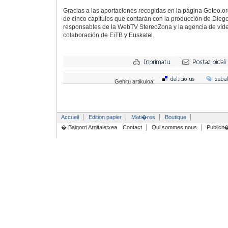
Gracias a las aportaciones recogidas en la página Goteo.or
de cinco capítulos que contarán con la producción de Diego
responsables de la WebTV StereoZona y la agencia de vídeo
colaboración de EiTB y Euskatel.
Gehitu artikuloa:
Accueil
Edition papier
Mati�res
Boutique
� Baigorri Argitaletxea
Contact
Qui sommes nous
Publicit