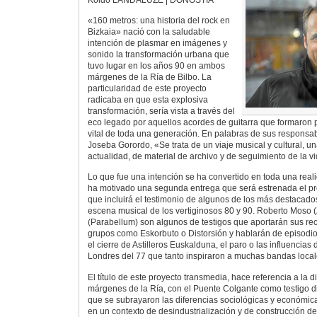
«160 metros: una historia del rock en
Bizkaia» nació con la saludable
intención de plasmar en imágenes y
sonido la transformación urbana que
tuvo lugar en los años 90 en ambos
márgenes de la Ría de Bilbo. La
particularidad de este proyecto
radicaba en que esta explosiva
transformación, sería vista a través del
eco legado por aquellos acordes de guitarra que formaron 
vital de toda una generación. En palabras de sus responsabl
Joseba Gorordo, «Se trata de un viaje musical y cultural, u
actualidad, de material de archivo y de seguimiento de la v
Lo que fue una intención se ha convertido en toda una real
ha motivado una segunda entrega que será estrenada el pr
que incluirá el testimonio de algunos de los más destacado
escena musical de los vertiginosos 80 y 90. Roberto Moso (
(Parabellum) son algunos de testigos que aportarán sus re
grupos como Eskorbuto o Distorsión y hablarán de episodio
el cierre de Astilleros Euskalduna, el paro o las influencias
Londres del 77 que tanto inspiraron a muchas bandas local
El título de este proyecto transmedia, hace referencia a la
márgenes de la Ría, con el Puente Colgante como testigo d
que se subrayaron las diferencias sociológicas y económica
en un contexto de desindustrialización y de construcción