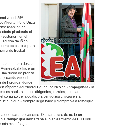
motivo del 25º
de Algorta, Pello Urizar
ente reacción del
 oferta planteada el
 «sostener» en el
Ejecutivo de Iñigo
promisos claros» para
eranía de Euskal
urrido una hora desde
 Agirrezabala hicieran
n una rueda de prensa
ia-, cuando Andoni
s de Foronda, donde
 en vísperas del Alderdi Eguna- calificó de «propaganda» la
omo es habitual en los dirigentes jeltzales, intentado
el conjunto de la coalición, centró sus críticas en la
a que dijo que «siempre llega tarde y siempre va a remolque
 la que, paradójicamente, Ortuzar acusó de no tener
do al tiempo que descartaba el planteamiento de EH Bildu
un mínimo diálogo.