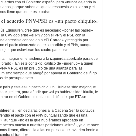
a acuerdos con el Gobierno español pero «nunca dejando la
s manos, porque sabemos que la respuesta va a ser no y el
mos tiene que tener este país».
 el acuerdo PNV-PSE es «un pacto chiquito»
sús Eguiguren, cree que es necesario «poner las bases»
 la CAV gobierne «el PNV con el PP y el PSE con la
una entrevista concedida a «El Correo» y recogida por
no el pacto alcanzado entre su partido y el PNV, aunque
mejor que estuvieran los cuatro partidos».
ar integrar en el sistema a la izquierda abertzale para que
librado». En este contexto, calificó de «ingenuo» a quien
 PNV y PSE es un preludio de una alianza para las
al mismo tiempo que abogó por apoyar al Gobierno de Iñigo
os de presupuestos».
e país y este es un pacto chiquito. Hubiese sido mejor que
dos», reiteró, para añadir que «si yo hubiera sido Urkullu, le
entrar en el Gobierno con la condición de que ETA se
iferente, , en declaraciones a la Cadena Ser, la portavoz
fendió el pacto con el PNV puntualizando que es una
da», aunque «no es la que hubiéramos aprobado en
 se acerca mucho a nuestras posiciones -afirmó-, ya que hace
s tienen, diferencia a las empresas que invierten frente a
contra el fraude».