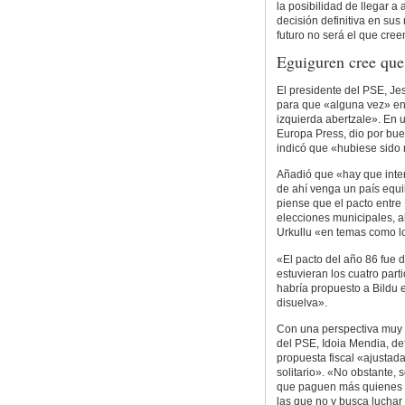
la posibilidad de llegar 
decisión definitiva en su
futuro no será el que cree
Eguiguren cree que
El presidente del PSE, Je
para que «alguna vez» en
izquierda abertzale». En 
Europa Press, dio por bue
indicó que «hubiese sido 
Añadió que «hay que intent
de ahí venga un país equi
piense que el pacto entre
elecciones municipales, 
Urkullu «en temas como l
«El pacto del año 86 fue d
estuvieran los cuatro parti
habría propuesto a Bildu 
disuelva».
Con una perspectiva muy d
del PSE, Idoia Mendia, de
propuesta fiscal «ajusta
solitario». «No obstante,
que paguen más quienes má
las que no y busca luchar 