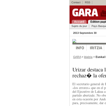
Contact
RSS
Accueil
Edition pap
Sujets du jour
Pays Basqu
2013 Septembre 30
GARA
>
Idatzia
>
Euskal 
Urizar destaca 
rechaz� la ofe
El secretario general de
«los errores» que en el p
del Ejecutivo de Lakua a
partido abertzale. No ob
en esta ocasión por Ando
para, precisamente, dar 