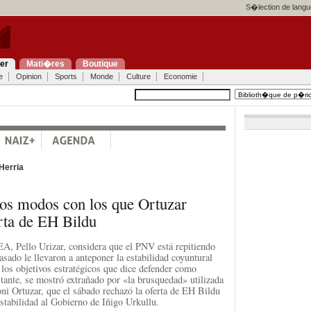
S�lection de langu
ier
Mati�res
Boutique
e
Opinion
Sports
Monde
Culture
Economie
Herria
los modos con los que Ortuzar
rta de EH Bildu
 EA, Pello Urizar, considera que el PNV está repitiendo
asado le llevaron a anteponer la estabilidad coyuntural
 los objetivos estratégicos que dice defender como
stante, se mostró extrañado por «la brusquedad» utilizada
ni Ortuzar, que el sábado rechazó la oferta de EH Bildu
estabilidad al Gobierno de Iñigo Urkullu.