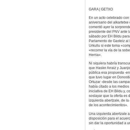
GARA | GETXO
En un acto celebrado con 
aniversario del alkartetxe 
comentó ayer la sorprend
presidente del PNV ante la
sábado por EH Bildu para
Parlamento de Gasteiz al 
Urkullu si este toma «com
«recorrer la vía de la sob
Herria».
Ni siquiera habría transc
que Hasier Arraiz y Juanjo
pública esa propuesta -e
que tuvo lugar en Donost
Ortuzar -desde las campa
había citado a los medios
iniciativa de EH Bildu y, c
soslayar que la oferta es d
izquierda abertzale, de l
de los acontecimientos».
Una izquierda abertzale a
disposición para el acuer
sin dar la oportunidad a 