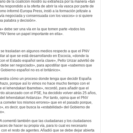
ario de la coalición mostró su extrañeza por la manera «tan
a respondido a la oferta de abrir la vía vasca por parte de
omo informó Europa Press, instó a la formación jeltzale a
a vía negociada y consensuada con los vascos» o si quiere
ma palabra y decisión».
» debe ser una vía en la que tomen parte «todos los
 PNV tiene un papel importante en ella».
ue se trasladan en algunos medios respecto a que el PNV
lar al que se está desarrollando en Escocia, «donde la
on el Estado español sería clave», Pello Urizar advirtió de
 debe ser negociado», para apostillar que «sabemos que
 Gobierno español no es el británico».
muestra cómo un proceso donde tenga que decidir España
echazo, porque así lo vimos no hace mucho tiempo con el
 el lehendakari Ibarretxe», recordó, para añadir que el
erdo alcanzado con el PSE, ha decidido volver atrás 25 años,
 del lehendakari Ardanza». Por tanto, opina que el PNV
 a cometer los mismos errores» que en el pasado porque,
o», es decir, que busca la «estabilidad» del Gobierno de
o».
 EA comentó también que las ciudadanas y los ciudadanos
aces de hacer su propia vía, para lo cual es necesario
 con el resto de agentes. Añadió que se debe dejar abierta