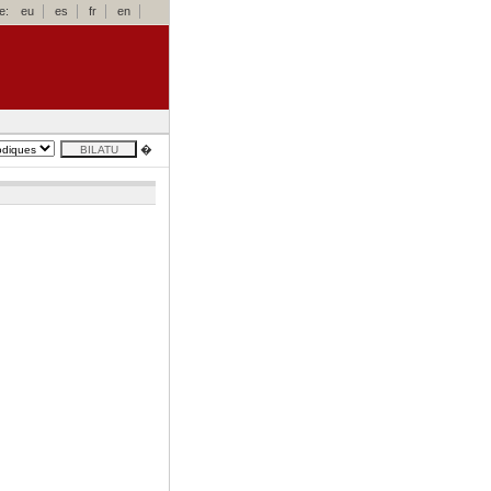
e:
eu
es
fr
en
�