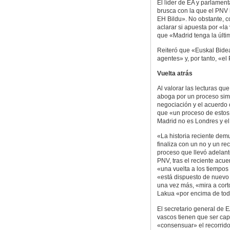
El líder de EA y parlament
brusca con la que el PNV h
EH Bildu». No obstante, c
aclarar si apuesta por «l
que «Madrid tenga la últi
Reiteró que «Euskal Bidea
agentes» y, por tanto, «el
Vuelta atrás
Al valorar las lecturas q
aboga por un proceso simi
negociación y el acuerdo c
que «un proceso de estos
Madrid no es Londres y el
«La historia reciente de
finaliza con un no y un r
proceso que llevó adelante
PNV, tras el reciente acu
«una vuelta a los tiempos
«está dispuesto de nuevo
una vez más, «mira a cort
Lakua «por encima de tod
El secretario general de
vascos tienen que ser cap
«consensuar» el recorrido