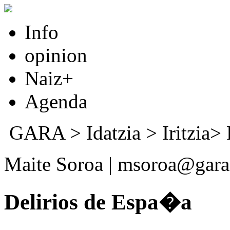
Info
opinion
Naiz+
Agenda
GARA
>
Idatzia
> Iritzia>
Maite Soroa | msoroa@gara
Delirios de Espa�a