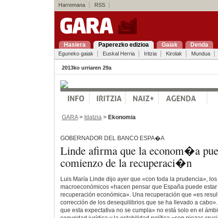
Harremana
RSS
Hasiera
Paperezko edizioa
Gaiak
Denda
Eguneko gaiak
Euskal Herria
Iritzia
Kirolak
Mundua
2013ko urriaren 29a
GARA
>
Idatzia
>
Ekonomia
GOBERNADOR DEL BANCO ESPA�A
Linde afirma que la econom�a pued
comienzo de la recuperaci�n
Luis María Linde dijo ayer que «con toda la prudencia», los
macroeconómicos «hacen pensar que España puede estar 
recuperación económica». Una recuperación que «es result
corrección de los desequilibrios que se ha llevado a cabo».
que esta expectativa no se cumpla» no está solo en el ámb