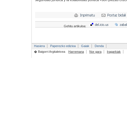
seguridad jurídica y la estabilidad política «son piezas cruci
Gehitu artikuloa:
Hasiera
Paperezko edizioa
Gaiak
Denda
� Baigorri Argitaletxea
Harremana
Nor gara
Iragarkiak