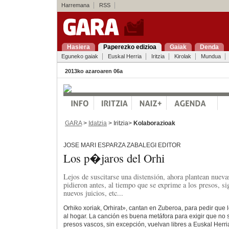
Harremana
RSS
Hasiera
Paperezko edizioa
Gaiak
Denda
Eguneko gaiak
Euskal Herria
Iritzia
Kirolak
Mundua
2013ko azaroaren 06a
GARA
>
Idatzia
> Iritzia>
Kolaborazioak
JOSE MARI ESPARZA ZABALEGI EDITOR
Los p�jaros del Orhi
Lejos de suscitarse una distensión, ahora plantean nueva
pidieron antes, al tiempo que se exprime a los presos, si
nuevos juicios, etc...
Orhiko xoriak, Orhirat», cantan en Zuberoa, para pedir que 
al hogar. La canción es buena metáfora para exigir que no s
presos vascos, sin excepción, vuelvan libres a Euskal Herr