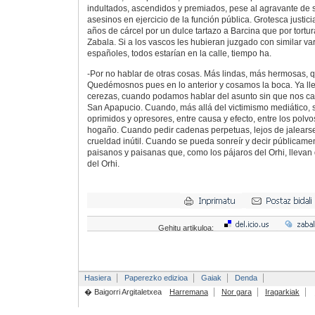
indultados, ascendidos y premiados, pese al agravante de s
asesinos en ejercicio de la función pública. Grotesca justi
años de cárcel por un dulce tartazo a Barcina que por tortur
Zabala. Si a los vascos les hubieran juzgado con similar va
españoles, todos estarían en la calle, tiempo ha.
-Por no hablar de otras cosas. Más lindas, más hermosas, 
Quedémosnos pues en lo anterior y cosamos la boca. Ya ll
cerezas, cuando podamos hablar del asunto sin que nos c
San Apapucio. Cuando, más allá del victimismo mediático, s
oprimidos y opresores, entre causa y efecto, entre los polvo
hogaño. Cuando pedir cadenas perpetuas, lejos de jalears
crueldad inútil. Cuando se pueda sonreír y decir públicament
paisanos y paisanas que, como los pájaros del Orhi, lleva
del Orhi.
Gehitu artikuloa:
Hasiera
Paperezko edizioa
Gaiak
Denda
� Baigorri Argitaletxea
Harremana
Nor gara
Iragarkiak