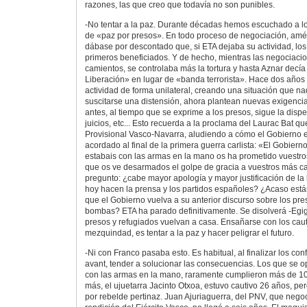
razones, las que creo que todavía no son punibles.
-No tentar a la paz. Durante décadas hemos escuchado a l
de «paz por presos». En todo proceso de negociación, amé
dábase por descontado que, si ETA dejaba su actividad, los
primeros beneficiados. Y de hecho, mientras las negociaci
camientos, se controlaba más la tortura y hasta Aznar dec
Liberación» en lugar de «banda terrorista». Hace dos años
actividad de forma unilateral, creando una situación que n
suscitarse una distensión, ahora plantean nuevas exigenci
antes, al tiempo que se exprime a los presos, sigue la disp
juicios, etc... Esto recuerda a la proclama del Laurac Bat q
Provisional Vasco-Navarra, aludiendo a cómo el Gobierno 
acordado al final de la primera guerra carlista: «El Gobier
estabais con las armas en la mano os ha prometido vuestros
que os ve desarmados el golpe de gracia a vuestros más ca
pregunto: ¿cabe mayor apología y mayor justificación de l
hoy hacen la prensa y los partidos españoles? ¿Acaso está
que el Gobierno vuelva a su anterior discurso sobre los pr
bombas? ETA ha parado definitivamente. Se disolverá -Egig
presos y refugiados vuelvan a casa. Ensañarse con los cau
mezquindad, es tentar a la paz y hacer peligrar el futuro.
-Ni con Franco pasaba esto. Es habitual, al finalizar los conf
avant, tender a solucionar las consecuencias. Los que se o
con las armas en la mano, raramente cumplieron más de 10
más, el ujuetarra Jacinto Otxoa, estuvo cautivo 26 años, per
por rebelde pertinaz. Juan Ajuriaguerra, del PNV, que nego