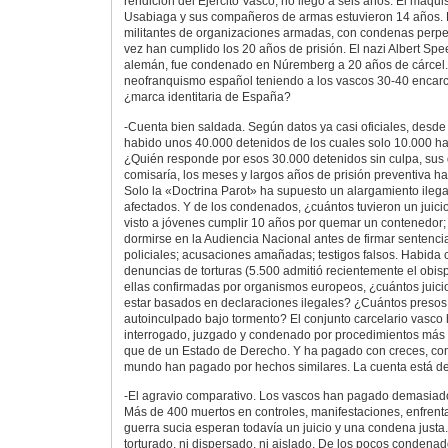
rendición del Ejército Vasco, no llegó a seis años. El maqu
Usabiaga y sus compañeros de armas estuvieron 14 años. E
militantes de organizaciones armadas, con condenas perpe
vez han cumplido los 20 años de prisión. El nazi Albert Spee
alemán, fue condenado en Núremberg a 20 años de cárcel.
neofranquismo español teniendo a los vascos 30-40 encar
¿marca identitaria de España?
-Cuenta bien saldada. Según datos ya casi oficiales, desde
habido unos 40.000 detenidos de los cuales solo 10.000 h
¿Quién responde por esos 30.000 detenidos sin culpa, sus d
comisaría, los meses y largos años de prisión preventiva has
Solo la «Doctrina Parot» ha supuesto un alargamiento ilega
afectados. Y de los condenados, ¿cuántos tuvieron un juic
visto a jóvenes cumplir 10 años por quemar un contenedor
dormirse en la Audiencia Nacional antes de firmar sentenci
policiales; acusaciones amañadas; testigos falsos. Habida 
denuncias de torturas (5.500 admitió recientemente el obis
ellas confirmadas por organismos europeos, ¿cuántos juici
estar basados en declaraciones ilegales? ¿Cuántos presos
autoinculpado bajo tormento? El conjunto carcelario vasco 
interrogado, juzgado y condenado por procedimientos más d
que de un Estado de Derecho. Y ha pagado con creces, com
mundo han pagado por hechos similares. La cuenta está de
-El agravio comparativo. Los vascos han pagado demasiado
Más de 400 muertos en controles, manifestaciones, enfrent
guerra sucia esperan todavía un juicio y una condena justa
torturado, ni dispersado, ni aislado. De los pocos condenad