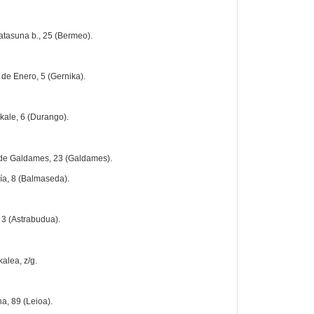
katasuna b., 25 (Bermeo).
 de Enero, 5 (Gernika).
kale, 6 (Durango).
 de Galdames, 23 (Galdames).
ría, 8 (Balmaseda).
, 3 (Astrabudua).
alea, z/g.
a, 89 (Leioa).