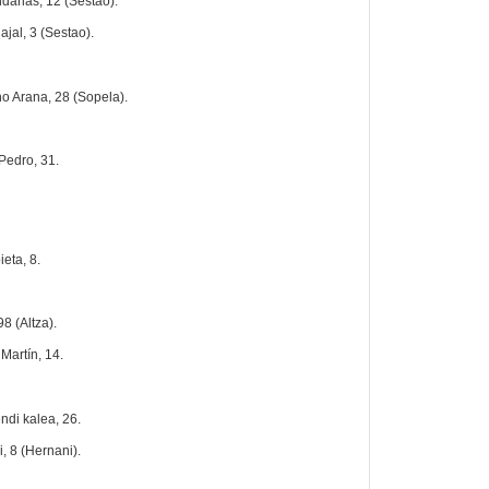
arias, 12 (Sestao).
jal, 3 (Sestao).
no Arana, 28 (Sopela).
Pedro, 31.
eta, 8.
98 (Altza).
Martín, 14.
endi kalea, 26.
, 8 (Hernani).