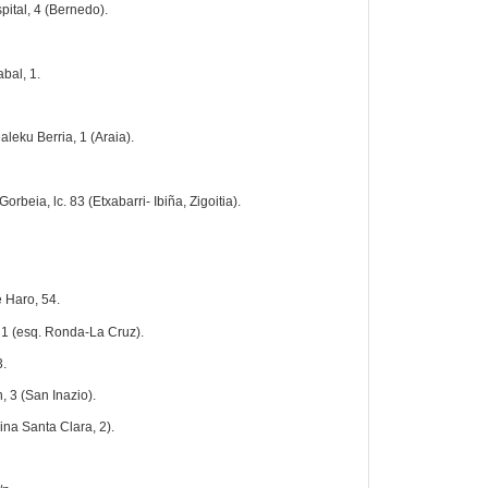
pital, 4 (Bernedo).
abal, 1.
leku Berria, 1 (Araia).
 Gorbeia, lc. 83 (Etxabarri- Ibiña, Zigoitia).
e Haro, 54.
 1 (esq. Ronda-La Cruz).
3.
n, 3 (San Inazio).
na Santa Clara, 2).