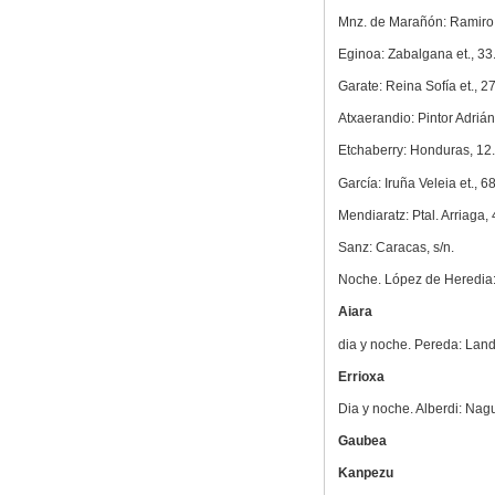
Mnz. de Marañón: Ramiro 
Eginoa: Zabalgana et., 33
Garate: Reina Sofía et., 27
Atxaerandio: Pintor Adrián
Etchaberry: Honduras, 12.
García: Iruña Veleia et., 68
Mendiaratz: Ptal. Arriaga, 
Sanz: Caracas, s/n.
Noche. López de Heredia: 
Aiara
dia y noche. Pereda: Land
Errioxa
Dia y noche. Alberdi: Nagu
Gaubea
Kanpezu