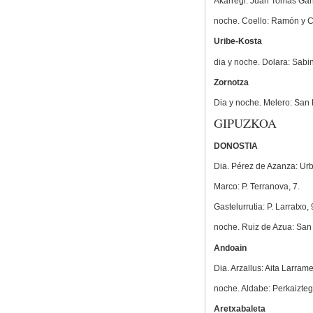
Akarregi: Juan Tomás Gand
noche. Coello: Ramón y Ca
Uribe-Kosta
dia y noche. Dolara: Sabi
Zornotza
Dia y noche. Melero: San 
GIPUZKOA
DONOSTIA
Dia. Pérez de Azanza: Urbi
Marco: P. Terranova, 7.
Gastelurrutia: P. Larratxo, 
noche. Ruiz de Azua: San 
Andoain
Dia. Arzallus: Aita Larram
noche. Aldabe: Perkaiztegi
Aretxabaleta