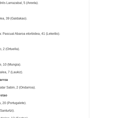
drés Larrazabal, 5 (Areeta).
lea, 39 (Galdakao).
: Pascual Abaroa etorbidea, 41 (Lekeitio).
, 2 (Ortuella).
le, 10 (Mungia).
lea, 7 (Laukiz).
darroa
atar Sabin, 2 (Ondarroa).
estao
, 20 (Portugalete).
Santurtzi).