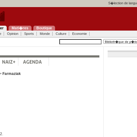
S�lection de langu
ier
Mati�res
Boutique
e
Opinion
Sports
Monde
Culture
Economie
a>
Farmaziak
2.