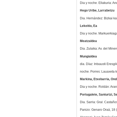
Dia y noche. Ellakuria: An
Hego Uribe, Larrabetzu
Dia. Hernández: Bizkai ka
Lekeitio, Ea
Dia y noche. Markuerkiaga
Meatzaldea
Dia. Zulaika: Av. del Minero
Mungialdea
dia. Díaz: Intxausti Eresgi
noche. Porres: Lauaxeta ka
Markina, Etxebarria, On
Dia y noche. Roldán: Aran
Portugalete, Santurtzi, S
Dia. Sarria: Gral. Castaños
Panizo: Genaro Oraá, 18 (