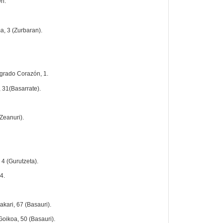
/n.
a, 3 (Zurbaran).
agrado Corazón, 1.
 31(Basarrate).
(Zeanuri).
 4 (Gurutzeta).
4.
akari, 67 (Basauri).
oikoa, 50 (Basauri).