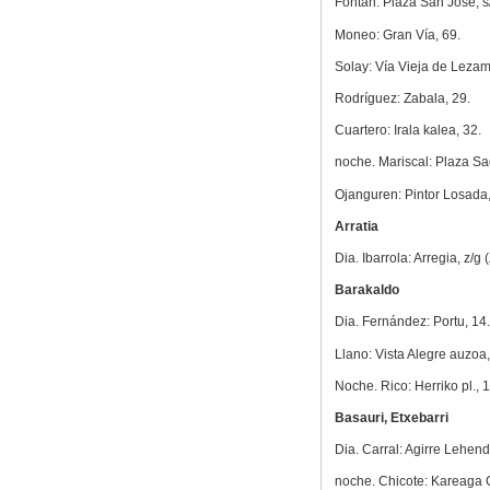
Fontán: Plaza San Jose, s
Moneo: Gran Vía, 69.
Solay: Vía Vieja de Lezam
Rodríguez: Zabala, 29.
Cuartero: Irala kalea, 32.
noche. Mariscal: Plaza S
Ojanguren: Pintor Losada,
Arratia
Dia. Ibarrola: Arregia, z/g 
Barakaldo
Dia. Fernández: Portu, 14.
Llano: Vista Alegre auzoa,
Noche. Rico: Herriko pl., 1
Basauri, Etxebarri
Dia. Carral: Agirre Lehend
noche. Chicote: Kareaga G