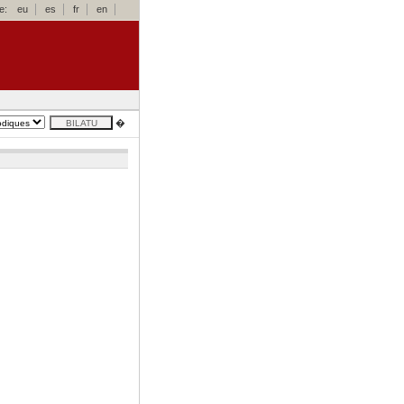
e:
eu
es
fr
en
�