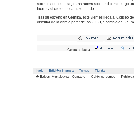
sociales, del que surge una nueva sociedad como surge una
hierro y el oro en el damasquinado.
Tras su estreno en Gernika, este viernes llega al Coliseo d
disfrutar de la obra a partir de las 20.30, a cambio de 5 euro
Gehitu artikuloa:
Inicio
Edici�n impresa
Temas
Tienda
� Baigorri Argitaletxea
Contacto
Qui�nes somos
Publicid