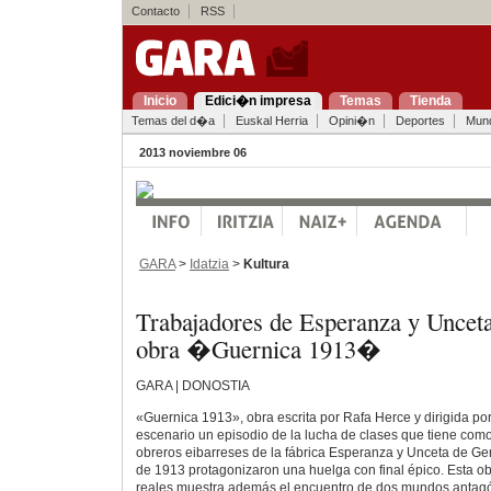
Contacto
RSS
Inicio
Edici�n impresa
Temas
Tienda
Temas del d�a
Euskal Herria
Opini�n
Deportes
Mun
2013 noviembre 06
GARA
>
Idatzia
>
Kultura
Trabajadores de Esperanza y Unceta
obra �Guernica 1913�
GARA | DONOSTIA
«Guernica 1913», obra escrita por Rafa Herce y dirigida por S
escenario un episodio de la lucha de clases que tiene como
obreros eibarreses de la fábrica Esperanza y Unceta de G
de 1913 protagonizaron una huelga con final épico. Esta 
reales muestra además el encuentro de dos mundos antagó