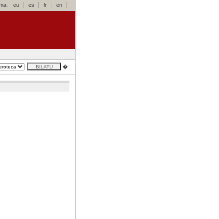
oma:
eu
es
fr
en
�