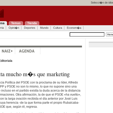
Selecci�n de idi
esa
Temas
Tienda
ria
Opini�n
Deportes
Mundo
Cultura
Econom�a
Editoriala
ita mucho m�s que marketing
ia Política del PSOE con la proclama de su líder, Alfredo
PP y PSOE no son lo mismo, lo que no supone sino una
incluso en el partido existía la duda acerca de la distancia
rmaciones. Otra afirmación, la de que el PSOE «ha vuelto»,
on la larga ovación recibida el día anterior por José Luis
uya herencia -de la que forma parte el propio Rubalcaba-
OE que, según él, regresa.