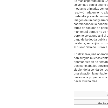
Lo más esperado de la Con
solventado con el anuncio
mediante primarias con un
resolvió nada en torno a 
pretendía presentar un nu
imagen de unidad y armon
coordinador de la ponenc
forma de silbidos de part
mantendrá porque no ve m
pero no se extendía ni al 
pago de la deuda pública 
catalana, se zanjó con un
el nuevo ciclo de Euskal 
En definitiva, una operac
han surgido muchas contr
aparcar este fin de seman
desmantelaba los servicios
siguiendo la senda de rec
una situación lamentable 
necesitaba proyectar una 
hacer mucho más.
Gehitu a