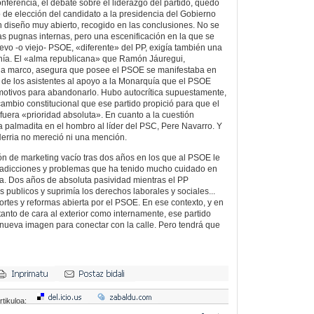
ferencia, el debate sobre el liderazgo del partido, quedó
 de elección del candidato a la presidencia del Gobierno
 diseño muy abierto, recogido en las conclusiones. No se
las pugnas internas, pero una escenificación en la que se
evo -o viejo- PSOE, «diferente» del PP, exigía también una
ía. El «alma republicana» que Ramón Jáuregui,
ia marco, asegura que posee el PSOE se manifestaba en
e de los asistentes al apoyo a la Monarquía que el PSOE
otivos para abandonarlo. Hubo autocrítica supuestamente,
cambio constitucional que ese partido propició para que el
fuera «prioridad absoluta». En cuanto a la cuestión
a palmadita en el hombro al líder del PSC, Pere Navarro. Y
Herria no mereció ni una mención.
ión de marketing vacío tras dos años en los que al PSOE le
adicciones y problemas que ha tenido mucho cuidado en
a. Dos años de absoluta pasividad mientras el PP
 publicos y suprimía los derechos laborales y sociales...
ortes y reformas abierta por el PSOE. En ese contexto, y en
tanto de cara al exterior como internamente, ese partido
nueva imagen para conectar con la calle. Pero tendrá que
rtikuloa: