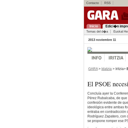
Contacto
RSS
Inicio
Edici�n impr
Temas del d�a
Euskal Her
2013 noviembre 11
GARA
>
Idatzia
> Iritzia>
El PSOE neces
Concluía ayer la Conferenc
Pérez Rubalcaba, de que 
confesión evidente de que 
ideológica entre ambas fo
entraba en contradicción c
Rodríguez Zapatero, con c
se propone romper ese PS