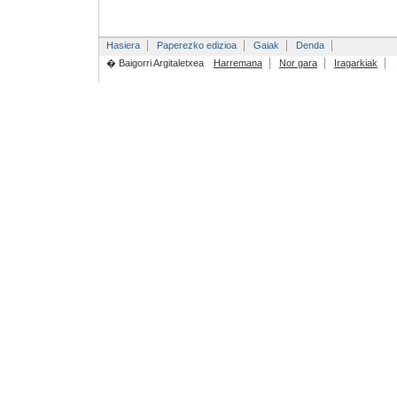
Hasiera
Paperezko edizioa
Gaiak
Denda
� Baigorri Argitaletxea
Harremana
Nor gara
Iragarkiak