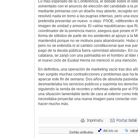
Lo más esperado de la Conferencia, el debate sobre el lide
solventado con el anuncio de elección del candidato a la p
mediante primarias con un diseño muy abierto, recogido en
resolvió nada en torno a las pugnas internas, pero una esce
pretendía presentar un nuevo -o viejo- PSOE, «diferente» d
imagen de unidad y armonía. El «alma republicana» que R
coordinador de la ponencia marco, asegura que posee el 
forma de silbidos de parte de los asistentes al apoyo a la
mantendrá porque no ve motivos para abandonarlo. Hubo a
pero no se extendía ni al cambio constitucional que ese par
pago de la deuda pública fuera «prioridad absoluta». En cu
catalana, se zanjó con una palmadita en el hombro al líder
el nuevo ciclo de Euskal Herria no mereció ni una mención.
En definitiva, una operación de marketing vacío tras dos a
han surgido muchas contradicciones y problemas que ha t
aparcar este fin de semana. Dos años de absoluta pasivida
desmantelaba los servicios publicos y suprimía los derechos
siguiendo la senda de recortes y reformas abierta por el PS
una situación lamentable tanto de cara al exterior como int
necesitaba proyectar una nueva imagen para conectar con l
hacer mucho más.
Gehitu artikuloa: