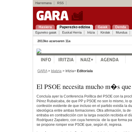
Harremana
RSS
Hasiera
Paperezko edizioa
Gaiak
Denda
Eguneko gaiak
Euskal Herria
Iritzia
Kirolak
Mundua
2013ko azaroaren 11a
GARA
>
Idatzia
> Iritzia>
Editoriala
El PSOE necesita mucho m�s que 
Concluía ayer la Conferencia Política del PSOE con la procl
Pérez Rubalcaba, de que PP y PSOE no son lo mismo, lo q
confesión evidente de que incluso en el partido existía la d
ideológica entre ambas formaciones. Otra afirmación, la de
entraba en contradicción con la larga ovación recibida el dí
Rodríguez Zapatero, con cuya herencia -de la que forma pa
se propone romper ese PSOE que, según él, regresa.