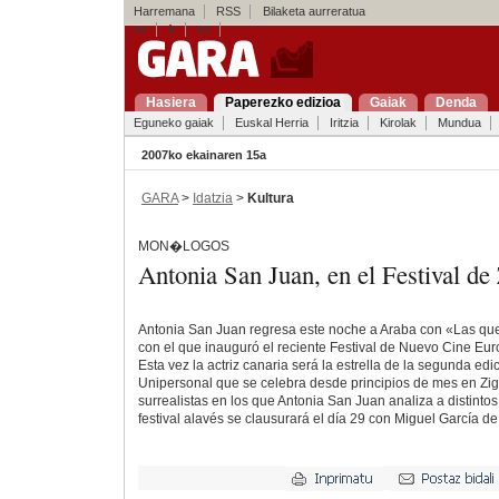
Harremana
RSS
Bilaketa aurreratua
es
fr
en
Hasiera
Paperezko edizioa
Gaiak
Denda
Eguneko gaiak
Euskal Herria
Iritzia
Kirolak
Mundua
2007ko ekainaren 15a
GARA
>
Idatzia
>
Kultura
MON�LOGOS
Antonia San Juan, en el Festival de 
Antonia San Juan regresa este noche a Araba con «Las que
con el que inauguró el reciente Festival de Nuevo Cine Eur
Esta vez la actriz canaria será la estrella de la segunda edi
Unipersonal que se celebra desde principios de mes en Zig
surrealistas en los que Antonia San Juan analiza a distintos
festival alavés se clausurará el día 29 con Miguel García de