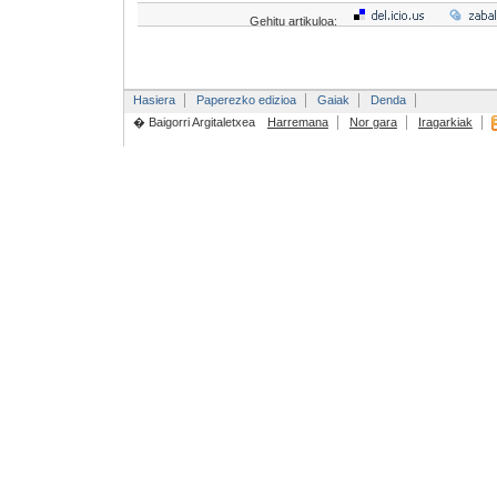
Gehitu artikuloa:
Hasiera
Paperezko edizioa
Gaiak
Denda
� Baigorri Argitaletxea
Harremana
Nor gara
Iragarkiak