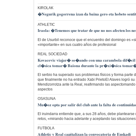
KIROLAK
�Negurik gogorrena izan da baina gero eta hobeto senti
ATHLETIC
Iraola: �Tenemos que tratar de que no nos afecten los n
El de Usurbil reconoce que el encuentro del domingo es «s
«importante» en sus cuatro años de profesional
REAL SOCIEDAD
Kovacevic viajar� so�ando con una carambola dif�cil 
cl�sica tomar� Baiona durante la pr�xi�sica tomar
El serbio ha superado sus problemas físicos y forma parte 
que finalmente no ha entrado Xabi PrietoEl Alaves logró su 
Mendizorrotza ante la Real, reafirmando las aspectomando
aspectos
OSASUNA
Mu�oz opta por salir del club ante la falta de continuida
El iruindarra entiende que, a sus 28 años, debe plantears
retos, «mirando hacia adelante y aceptando las situaciones
FUTBOLA
Athletic y Real capitalizan la convocatoria de Euskadi