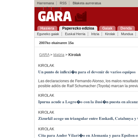
Harremana
RSS
Bilaketa aurreratua
es
fr
en
Hasiera
Paperezko edizioa
Gaiak
Denda
Eguneko gaiak
Euskal Herria
Iritzia
Kirolak
Mundua
2007ko ekainaren 15a
GARA
>
Idatzia
>
Kirolak
KIROLAK
Un punto de inflexi�n para el devenir de varios equipos
Las declaraciones de Fernando Alonso, los malos resultados
posible adiós de Ralf Schumacher (Toyota) marcan la previ
KIROLAK
Ipurua acude a Logro�o con la ilusi�n puesta en alcanza
KIROLAK
Zizurkil acoge un triangular entre Euskadi, Catalunya y 
KIROLAK
Cita para Ander Vilari�o en Alemania y para Epsilon 