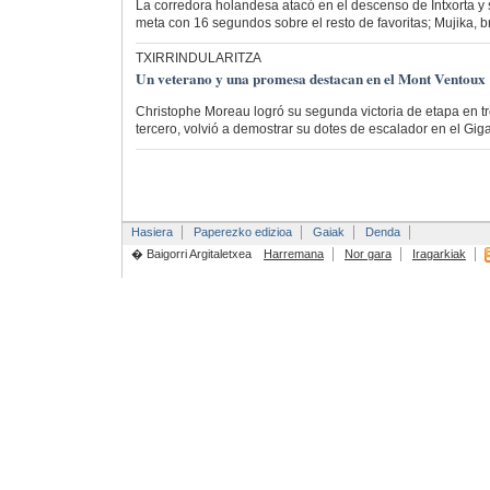
La corredora holandesa atacó en el descenso de Intxorta y s
meta con 16 segundos sobre el resto de favoritas; Mujika, bri
TXIRRINDULARITZA
Un veterano y una promesa destacan en el Mont Ventoux
Christophe Moreau logró su segunda victoria de etapa en tre
tercero, volvió a demostrar su dotes de escalador en el Gi
Hasiera
Paperezko edizioa
Gaiak
Denda
� Baigorri Argitaletxea
Harremana
Nor gara
Iragarkiak