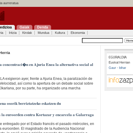
a aurreratua
edizioa
Gaiak
Denda
ria
Iritzia
Kirolak
Mundua
Kultura
Ekonomia
Herria
Euskal Herrian
 concentraci�n en Ajuria Enea la alternativa social al
Gaur - bihar
A exigieron ayer, frente a Ajuria Enea, la paralización de
 Velocidad, así como la apertura de un debate social sobre
 Elkarlana, por su parte, ha organizado una marcha
na osorik berriztatzeko eskatzen du
a la euroorden contra Kortazar y encarcela a Galarraga
e entregado por el Estado francés el pasado miércoles, en
a euroorden. El magistrado de la Audiencia Nacional