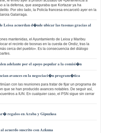
rte, le envió ayer a prisión acusado de «pertenencia a
o a la defensa, que aseguraba que Kortazar ya ha
elito. Por otro lado, la Policía francesa encarceló ayer en la
 Saroia Galarraga.
e Leioa acuerdan d�nde ubicar las txosnas gracias al
ones mantenidas, el Ayuntamiento de Leioa y Maritxu
locar el recinto de txosnas en la cuesta de Ondiz, tras la
, más cerca del pueblo». Es la consecuencia del diálogo
artes.
salen adelante por el apoyo popular a la comisi�n
ncian avances en la negociaci�n program�tica
tinúan con las reuniones para tratar de fijar un programa de
n que se han producido avances notables. De seguir así,
ncuentros a IUN. En cualquier caso, el PSN sigue sin cerrar
ar� regalos en Araba y Gipuzkoa
 al acuerdo suscrito con Azkuna