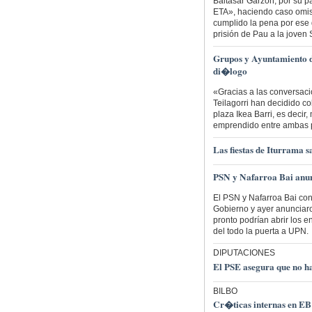
Baltasar Garzón, por su pa
ETA», haciendo caso omis
cumplido la pena por ese d
prisión de Pau a la joven
Grupos y Ayuntamiento d
di�logo
«Gracias a las conversaci
Teilagorri han decidido co
plaza Ikea Barri, es decir
emprendido entre ambas p
Las fiestas de Iturrama 
PSN y Nafarroa Bai anu
El PSN y Nafarroa Bai con
Gobierno y ayer anunciaro
pronto podrían abrir los e
del todo la puerta a UPN.
DIPUTACIONES
El PSE asegura que no h
BILBO
Cr�ticas internas en EB