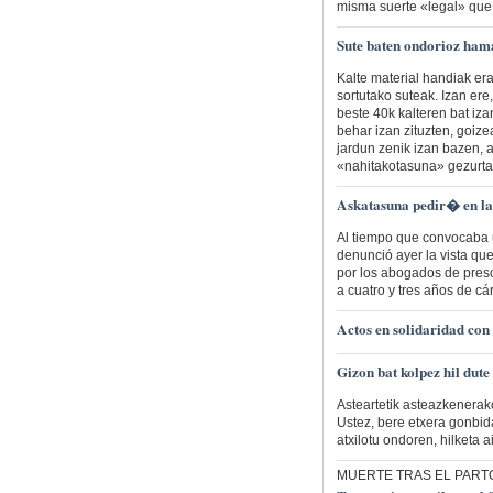
misma suerte «legal» que
Sute baten ondorioz hama
Kalte material handiak er
sortutako suteak. Izan ere,
beste 40k kalteren bat iza
behar izan zituzten, goize
jardun zenik izan bazen, 
«nahitakotasuna» gezurta
Askatasuna pedir� en las
Al tiempo que convocaba 
denunció ayer la vista que
por los abogados de preso
a cuatro y tres años de cár
Actos en solidaridad co
Gizon bat kolpez hil dute
Asteartetik asteazkenerak
Ustez, bere etxera gonbid
atxilotu ondoren, hilketa a
MUERTE TRAS EL PART