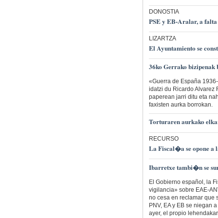
DONOSTIA
PSE y EB-Aralar, a falta
LIZARTZA
El Ayuntamiento se con
36ko Gerrako bizipenak 
«Guerra de España 1936-1
idatzi du Ricardo Alvarez
paperean jarri ditu eta nah
faxisten aurka borrokan.
Torturaren aurkako elka
RECURSO
La Fiscal�a se opone a l
Ibarretxe tambi�n se s
El Gobierno español, la F
vigilancia» sobre EAE-ANV
no cesa en reclamar que s
PNV, EA y EB se niegan a 
ayer, el propio lehendaka