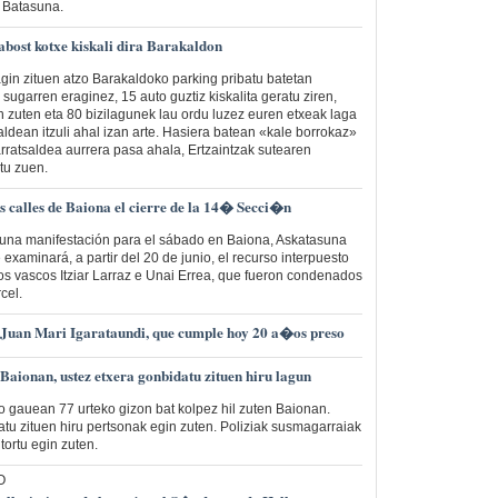
 Batasuna.
bost kotxe kiskali dira Barakaldon
agin zituen atzo Barakaldoko parking pribatu batetan
 sugarren eraginez, 15 auto guztiz kiskalita geratu ziren,
n zuten eta 80 bizilagunek lau ordu luzez euren etxeak laga
aldean itzuli ahal izan arte. Hasiera batean «kale borrokaz»
arratsaldea aurrera pasa ahala, Ertzaintzak sutearen
tu zuen.
 calles de Baiona el cierre de la 14� Secci�n
una manifestación para el sábado en Baiona, Askatasuna
 examinará, a partir del 20 de junio, el recurso interpuesto
s vascos Itziar Larraz e Unai Errea, que fueron condenados
cel.
n Juan Mari Igarataundi, que cumple hoy 20 a�os preso
 Baionan, ustez etxera gonbidatu zituen hiru lagun
o gauean 77 urteko gizon bat kolpez hil zuten Baionan.
atu zituen hiru pertsonak egin zuten. Poliziak susmagarraiak
itortu egin zuten.
O