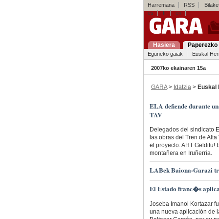
Harremana
RSS
Bilaket
es
fr
en
Hasiera
Paperezko 
Eguneko gaiak
Euskal Her
2007ko ekainaren 15a
GARA
>
Idatzia
>
Euskal 
ELA defiende durante una
TAV
Delegados del sindicato EL
las obras del Tren de Alta
el proyecto. AHT Gelditu!
montañera en Iruñerria.
LABek Baiona-Garazi tre
El Estado franc�s aplic
Joseba Imanol Kortazar fu
una nueva aplicación de l