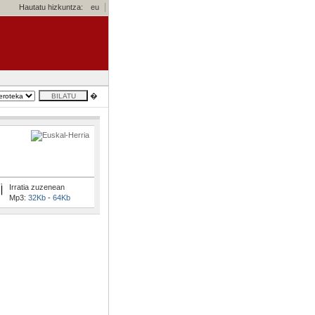
Hautatu hizkuntza:
eu
�
Irratia zuzenean
Mp3:
32Kb
-
64Kb