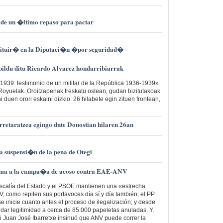
 de un �ltimo repaso para pactar
stituir� en la Diputaci�n �por seguridad�
bildu ditu Ricardo Alvarez hondarribiarrak
939: testimonio de un militar de la República 1936-1939»
 Royuelak. Oroitzapenak freskatu ostean, gudan bizitutakoak
i duen orori eskaini dizkio. 26 hilabete egin zituen frontean,
rretaratzea egingo dute Donostian hilaren 26an
a suspensi�n de la pena de Otegi
uma a la campa�a de acoso contra EAE-ANV
iscalía del Estado y el PSOE mantienen una «estrecha
, como repiten sus portavoces día sí y día también; el PP
e inicie cuanto antes el proceso de ilegalización; y desde
dar legitimidad a cerca de 85.000 papeletas anuladas. Y,
ri Juan José Ibarretxe insinuó que ANV puede correr la