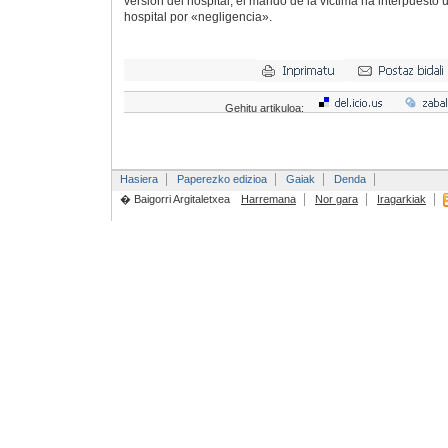
versión del hospital, el marido de la víctima ha interpuesto
hospital por «negligencia».
Gehitu artikuloa:
Hasiera
Paperezko edizioa
Gaiak
Denda
� Baigorri Argitaletxea
Harremana
Nor gara
Iragarkiak