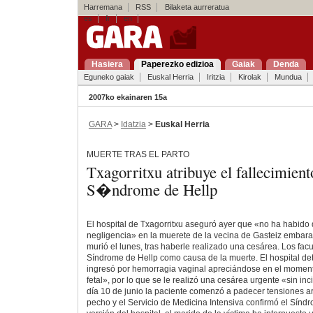
Harremana
RSS
Bilaketa aurreratua
es
fr
en
Hasiera
Paperezko edizioa
Gaiak
Denda
Eguneko gaiak
Euskal Herria
Iritzia
Kirolak
Mundua
2007ko ekainaren 15a
GARA
>
Idatzia
>
Euskal Herria
MUERTE TRAS EL PARTO
Txagorritxu atribuye el fallecimient
S�ndrome de Hellp
El hospital de Txagorritxu aseguró ayer que «no ha habido
negligencia» en la muerete de la vecina de Gasteiz emba
murió el lunes, tras haberle realizado una cesárea. Los facu
Síndrome de Hellp como causa de la muerte. El hospital det
ingresó por hemorragia vaginal apreciándose en el moment
fetal», por lo que se le realizó una cesárea urgente «sin in
día 10 de junio la paciente comenzó a padecer tensiones art
pecho y el Servicio de Medicina Intensiva confirmó el Síndr