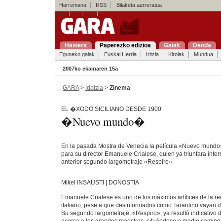
Harremana
RSS
Bilaketa aurreratua
es
fr
en
Hasiera
Paperezko edizioa
Gaiak
Denda
Eguneko gaiak
Euskal Herria
Iritzia
Kirolak
Mundua
2007ko ekainaren 15a
GARA
>
Idatzia
>
Zinema
EL �XODO SICILIANO DESDE 1900
�Nuevo mundo�
En la pasada Mostra de Venecia la película «Nuevo mundo» 
para su director Emanuele Crialese, quien ya triunfara int
anterior segundo largometraje «Respiro».
Mikel INSAUSTI | DONOSTIA
Emanuele Crialese es uno de los máximos artífices de la r
italiano, pese a que desinformados como Tarantino vayan di
Su segundo largometraje, «Respiro», ya resultó indicativo d
acerca a los grandes maestros, situándose a medio camino 