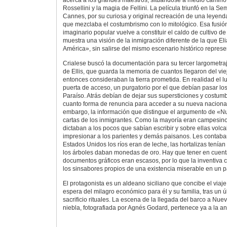
Rossellini y la magia de Fellini. La película triunfó en la Se
Cannes, por su curiosa y original recreación de una leyend
que mezclaba el costumbrismo con lo mitológico. Esa fusión
imaginario popular vuelve a constituir el caldo de cultivo
muestra una visión de la inmigración diferente de la que E
América», sin salirse del mismo escenario histórico represent
Crialese buscó la documentación para su tercer largometraj
de Ellis, que guarda la memoria de cuantos llegaron del vie
entonces consideraban la tierra prometida. En realidad el l
puerta de acceso, un purgatorio por el que debían pasar los
Paraíso. Atrás debían de dejar sus supersticiones y costum
cuanto forma de renuncia para acceder a su nueva naciona
embargo, la información que distingue el argumento de «
cartas de los inmigrantes. Como la mayoría eran campesino
dictaban a los pocos que sabían escribir y sobre ellas volc
impresionar a los parientes y demás paisanos. Les contab
Estados Unidos los ríos eran de leche, las hortalizas tenían
los árboles daban monedas de oro. Hay que tener en cuent
documentos gráficos eran escasos, por lo que la inventiva
los sinsabores propios de una existencia miserable en un pa
El protagonista es un aldeano siciliano que concibe el viaj
espera del milagro económico para él y su familia, tras un 
sacrificio rituales. La escena de la llegada del barco a Nue
niebla, fotografiada por Agnés Godard, pertenece ya a la ant