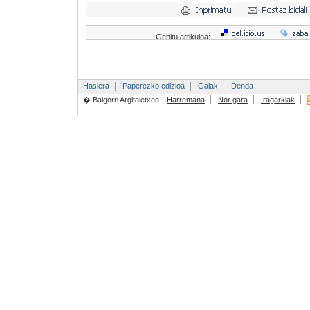
Gehitu artikuloa:
Hasiera
Paperezko edizioa
Gaiak
Denda
� Baigorri Argitaletxea
Harremana
Nor gara
Iragarkiak