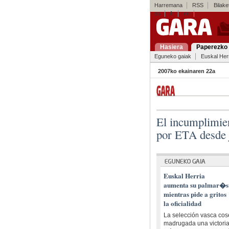
Harremana
RSS
Bilaket
es
fr
en
Hasiera
Paperezko 
Eguneko gaiak
Euskal Her
2007ko ekainaren 22a
El incumplimie
por ETA desde j
Euskal Herria
aumenta su palmar�s
mientras pide a gritos
la oficialidad
La selección vasca co
madrugada una victoria 