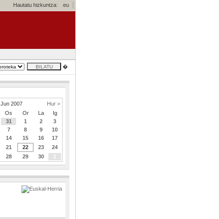
Hautatu hizkuntza:
eu
�
Jun 2007
Hur >
Os
Or
La
Ig
31
1
2
3
7
8
9
10
14
15
16
17
21
22
23
24
28
29
30
1