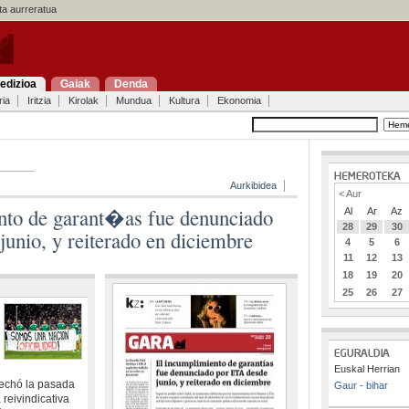
a aurreratua
edizioa
Gaiak
Denda
ria
Iritzia
Kirolak
Mundua
Kultura
Ekonomia
Aurkibidea
< Aur
nto de garant�as fue denunciado
Al
Ar
Az
28
29
30
unio, y reiterado en diciembre
4
5
6
11
12
13
18
19
20
25
26
27
Euskal Herrian
sechó la pasada
Gaur - bihar
reivindicativa