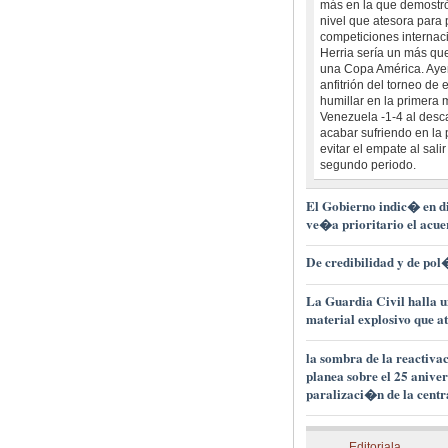
más en la que demostró
nivel que atesora para 
competiciones internac
Herria sería un más que
una Copa América. Ayer
anfitrión del torneo de 
humillar en la primera 
Venezuela -1-4 al desc
acabar sufriendo en la p
evitar el empate al sali
segundo periodo.
El Gobierno indic� en d
ve�a prioritario el acu
De credibilidad y de pol
La Guardia Civil halla u
material explosivo que a
la sombra de la reactiva
planea sobre el 25 aniver
paralizaci�n de la centr
Editoriala