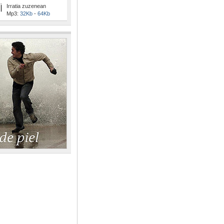
Irratia zuzenean
Mp3:
32Kb
-
64Kb