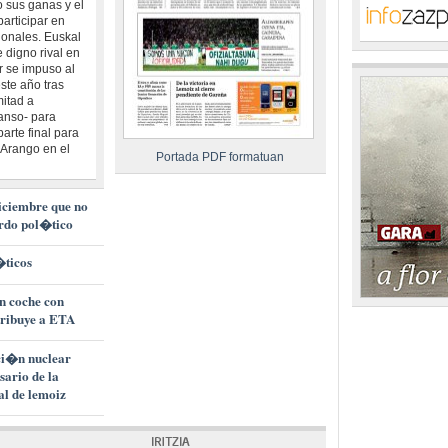
 sus ganas y el
participar en
ionales. Euskal
 digno rival en
 se impuso al
este año tras
mitad a
anso- para
arte final para
r Arango en el
Portada PDF formatuan
iciembre que no
erdo pol�tico
�ticos
n coche con
tribuye a ETA
ci�n nuclear
sario de la
al de lemoiz