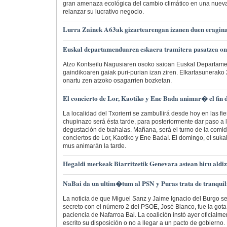
gran amenaza ecológica del cambio climático en una nuev
relanzar su lucrativo negocio.
Lurra Zainek A63ak gizartearengan izanen duen eragina
Euskal departamenduaren eskaera tramitera pasatzea on
Atzo Kontseilu Nagusiaren osoko saioan Euskal Departame
gaindikoaren gaiak puri-purian izan ziren. Elkartasunerako 
onartu zen atzoko osagarrien bozketan.
El concierto de Lor, Kaotiko y Ene Bada animar� el fin
La localidad del Txorierri se zambullirá desde hoy en las fi
chupinazo será ésta tarde, para posteriormente dar paso a l
degustación de txahalas. Mañana, será el turno de la comid
conciertos de Lor, Kaotiko y Ene Bada!. El domingo, el suka
mus animarán la tarde.
Hegaldi merkeak Biarritzetik Genevara astean hiru aldiz
NaBai da un ultim�tum al PSN y Puras trata de tranquil
La noticia de que Miguel Sanz y Jaime Ignacio del Burgo s
secreto con el número 2 del PSOE, José Blanco, fue la gota
paciencia de Nafarroa Bai. La coalición instó ayer oficialme
escrito su disposición o no a llegar a un pacto de gobiern