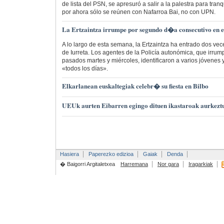
de lista del PSN, se apresuró a salir a la palestra para tranq
por ahora sólo se reúnen con Nafarroa Bai, no con UPN.
La Ertzaintza irrumpe por segundo d�a consecutivo en el
A lo largo de esta semana, la Ertzaintza ha entrado dos vec
de Iurreta. Los agentes de la Policía autonómica, que irrump
pasados martes y miércoles, identificaron a varios jóvenes
«todos los días».
Elkarlanean euskaltegiak celebr� su fiesta en Bilbo
UEUk aurten Eibarren egingo dituen ikastaroak aurkeztu
Hasiera
Paperezko edizioa
Gaiak
Denda
� Baigorri Argitaletxea
Harremana
Nor gara
Iragarkiak