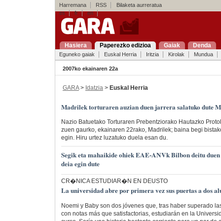
Harremana
RSS
Bilaketa aurreratua
es
fr
en
Hasiera
Paperezko edizioa
Gaiak
Denda
Eguneko gaiak
Euskal Herria
Iritzia
Kirolak
Mundua
2007ko ekainaren 22a
GARA
>
Idatzia
>
Euskal Herria
Madrilek torturaren auzian duen jarrera salatuko dute M
Nazio Batuetako Torturaren Prebentziorako Hautazko Protok
zuen gaurko, ekainaren 22rako, Madrilek; baina begi bista
egin. Hiru urtez luzatuko duela esan du.
Segik eta mahaikide ohiek EAE-ANVk Bilbon deitu duen
deia egin dute
CR�NICA ESTUDIAR�N EN DEUSTO
La universidad abre por primera vez sus puertas a dos a
Noemi y Baby son dos jóvenes que, tras haber superado las
con notas más que satisfactorias, estudiarán en la Univers