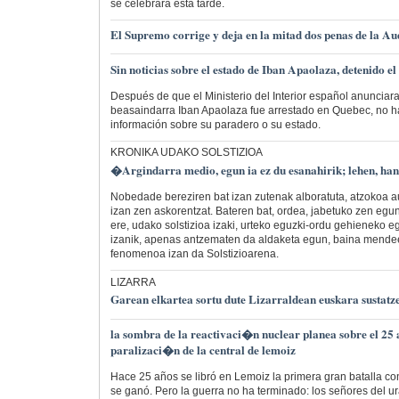
se celebrará esta tarde.
El Supremo corrige y deja en la mitad dos penas de la A
Sin noticias sobre el estado de Iban Apaolaza, detenido 
Después de que el Ministerio del Interior español anunciara
beasaindarra Iban Apaolaza fue arrestado en Quebec, no 
información sobre su paradero o su estado.
KRONIKA UDAKO SOLSTIZIOA
�Argindarra medio, egun ia ez du esanahirik; lehen, h
Nobedade bereziren bat izan zutenak alboratuta, atzokoa 
izan zen askorentzat. Bateren bat, ordea, jabetuko zen egun
ere, udako solstizioa izaki, urteko eguzki-ordu gehieneko e
izanik, apenas antzematen da aldaketa egun, baina mende
fenomenoa izan da Solstizioarena.
LIZARRA
Garean elkartea sortu dute Lizarraldean euskara sustatz
la sombra de la reactivaci�n nuclear planea sobre el 25 
paralizaci�n de la central de lemoiz
Hace 25 años se libró en Lemoiz la primera gran batalla con
se ganó. Pero la guerra no ha terminado: los señores del ura