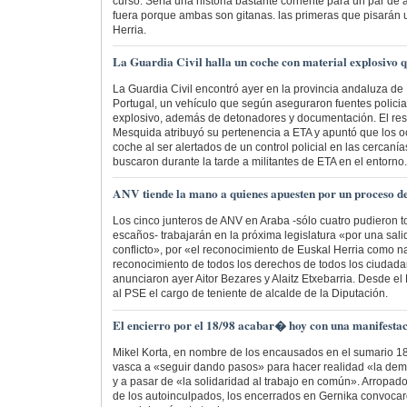
curso. Sería una historia bastante corriente para un par de
fuera porque ambas son gitanas. las primeras que pisarán
Herria.
La Guardia Civil halla un coche con material explosivo 
La Guardia Civil encontró ayer en la provincia andaluza de
Portugal, un vehículo que según aseguraron fuentes policia
explosivo, además de detonadores y documentación. El res
Mesquida atribuyó su pertenencia a ETA y apuntó que los 
coche al ser alertados de un control policial en las cercan
buscaron durante la tarde a militantes de ETA en el entorno.
ANV tiende la mano a quienes apuesten por un proceso de
Los cinco junteros de ANV en Araba -sólo cuatro pudieron 
escaños- trabajarán en la próxima legislatura «por una sali
conflicto», por «el reconocimiento de Euskal Herria como n
reconocimiento de todos los derechos de todos los ciudad
anunciaron ayer Aitor Bezares y Alaitz Etxebarria. Desde el 
al PSE el cargo de teniente de alcalde de la Diputación.
El encierro por el 18/98 acabar� hoy con una manifest
Mikel Korta, en nombre de los encausados en el sumario 18
vasca a «seguir dando pasos» para hacer realidad «la dem
y a pasar de «la solidaridad al trabajo en común». Arropad
de los autoinculpados, los encerrados en Gernika convocar