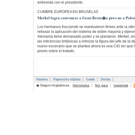
entrevista con el presidente.
CUMBRE EUROPEA EN BRUSELAS
Merkel logra convencer a Gran Breta�a pero no a Polo
Los hermanos Kaczynski se mantuvieron firmes ante la ofer
retrasar la aplicación del sistema de doble mayoría y dije
Alemania tiene demasiado poder y se plantaron. Merkel, en
las reticencias británicas a reforzar la figura del jefe de la 
nuevo escenario que se plantea ahora es una CIG sin que
previo sobre el tratado.
Hasiera
Paperezko edizioa
Gaiak
Denda
� Baigorri Argitaletxea
Harremana
Nor gara
Iragarkiak