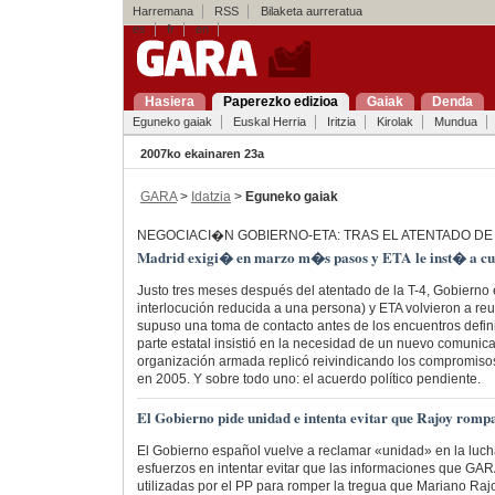
Harremana
RSS
Bilaketa aurreratua
es
fr
en
Hasiera
Paperezko edizioa
Gaiak
Denda
Eguneko gaiak
Euskal Herria
Iritzia
Kirolak
Mundua
2007ko ekainaren 23a
GARA
>
Idatzia
>
Eguneko gaiak
NEGOCIACI�N GOBIERNO-ETA: TRAS EL ATENTADO DE
Madrid exigi� en marzo m�s pasos y ETA le inst� a cum
Justo tres meses después del atentado de la T-4, Gobierno
interlocución reducida a una persona) y ETA volvieron a reu
supuso una toma de contacto antes de los encuentros definit
parte estatal insistió en la necesidad de un nuevo comunic
organización armada replicó reivindicando los compromis
en 2005. Y sobre todo uno: el acuerdo político pendiente.
El Gobierno pide unidad e intenta evitar que Rajoy romp
El Gobierno español vuelve a reclamar «unidad» en la luch
esfuerzos en intentar evitar que las informaciones que GA
utilizadas por el PP para romper la tregua que Mariano Raj