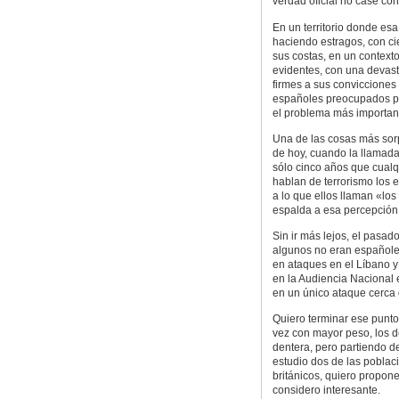
verdad oficial no case con
En un territorio donde es
haciendo estragos, con ci
sus costas, en un contexto
evidentes, con una devast
firmes a sus convicciones 
españoles preocupados po
el problema más important
Una de las cosas más sorp
de hoy, cuando la llamada
sólo cinco años que cualqu
hablan de terrorismo los 
a lo que ellos llaman «los
espalda a esa percepción
Sin ir más lejos, el pas
algunos no eran españole
en ataques en el Líbano 
en la Audiencia Nacional 
en un único ataque cerca
Quiero terminar ese punto
vez con mayor peso, los 
dentera, pero partiendo 
estudio dos de las poblac
británicos, quiero propon
considero interesante.