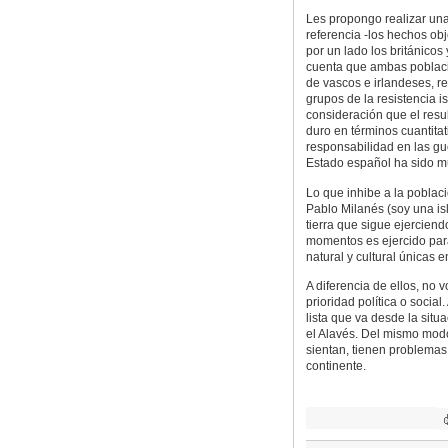
Les propongo realizar una
referencia -los hechos obj
por un lado los británicos
cuenta que ambas poblacio
de vascos e irlandeses, r
grupos de la resistencia i
consideración que el resu
duro en términos cuantitat
responsabilidad en las gu
Estado español ha sido m
Lo que inhibe a la poblaci
Pablo Milanés (soy una is
tierra que sigue ejerciend
momentos es ejercido para
natural y cultural únicas 
A diferencia de ellos, no 
prioridad política o social.
lista que va desde la situ
el Alavés. Del mismo modo
sientan, tienen problemas 
continente.