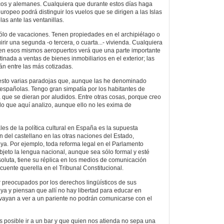
cos y alemanes. Cualquiera que durante estos días haga
ropeo podrá distinguir los vuelos que se dirigen a las Islas
las ante las ventanillas.
ólo de vacaciones. Tenen propiedades en el archipiélago o
rir una segunda -o tercera, o cuarta...- vivienda. Cualquiera
en esos mismos aeropuertos verá que una parte importante
tinada a ventas de bienes inmobiliarios en el exterior; las
án entre las más cotizadas.
esto varias paradojas que, aunque las he denominado
 españolas. Tengo gran simpatía por los habitantes de
a que se dieran por aludidos. Entre otras cosas, porque creo
 lo que aquí analizo, aunque ello no les exima de
es de la política cultural en España es la supuesta
n del castellano en las otras naciones del Estado,
a. Por ejemplo, toda reforma legal en el Parlamento
jeto la lengua nacional, aunque sea sólo formal y esté
luta, tiene su réplica en los medios de comunicación
cuente querella en el Tribunal Constitucional.
 preocupados por los derechos lingüísticos de sus
a y piensan que allí no hay libertad para educar en
vayan a ver a un pariente no podrán comunicarse con el
s posible ir a un bar y que quien nos atienda no sepa una