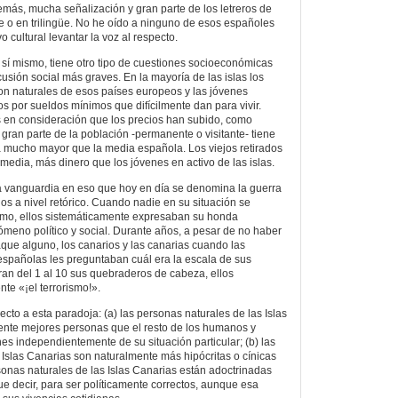
emás, mucha señalización y gran parte de los letreros de
e o en trilingüe. No he oído a ninguno de esos españoles
cultural levantar la voz al respecto.
sí mismo, tiene otro tipo de cuestiones socioeconómicas
usión social más graves. En la mayoría de las islas los
on naturales de esos países europeos y las jóvenes
os por sueldos mínimos que difícilmente dan para vivir.
 en consideración que los precios han subido, como
ran parte de la población -permanente o visitante- tiene
 mucho mayor que la media española. Los viejos retirados
media, más dinero que los jóvenes en activo de las islas.
a vanguardia en eso que hoy en día se denomina la guerra
enos a nivel retórico. Cuando nadie en su situación se
ismo, ellos sistemáticamente expresaban su honda
meno político y social. Durante años, a pesar de no haber
aque alguno, los canarios y las canarias cuando las
 españolas les preguntaban cuál era la escala de sus
an del 1 al 10 sus quebraderos de cabeza, ellos
te «¡el terrorismo!».
pecto a esta paradoja: (a) las personas naturales de las Islas
ente mejores personas que el resto de los humanos y
s independientemente de su situación particular; (b) las
 Islas Canarias son naturalmente más hipócritas o cínicas
ersonas naturales de las Islas Canarias están adoctrinadas
ue decir, para ser políticamente correctos, aunque esa