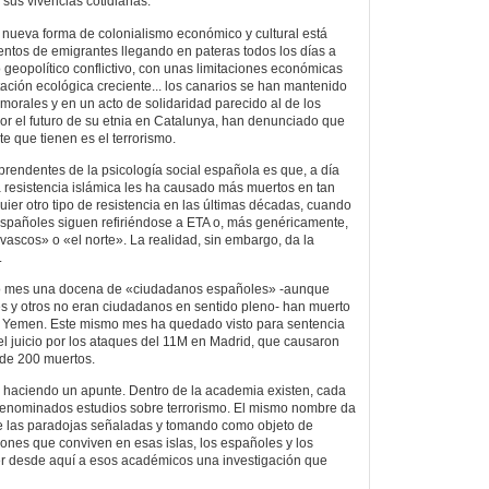
 sus vivencias cotidianas.
a nueva forma de colonialismo económico y cultural está
entos de emigrantes llegando en pateras todos los días a
 geopolítico conflictivo, con unas limitaciones económicas
ación ecológica creciente... los canarios se han mantenido
morales y en un acto de solidaridad parecido al de los
r el futuro de su etnia en Catalunya, han denunciado que
e que tienen es el terrorismo.
rendentes de la psicología social española es que, a día
 resistencia islámica les ha causado más muertos en tan
ier otro tipo de resistencia en las últimas décadas, cuando
españoles siguen refiriéndose a ETA o, más genéricamente,
 vascos» o «el norte». La realidad, sin embargo, da la
.
ado mes una docena de «ciudadanos españoles» -aunque
s y otros no eran ciudadanos en sentido pleno- han muerto
y Yemen. Este mismo mes ha quedado visto para sentencia
el juicio por los ataques del 11M en Madrid, que causaron
 de 200 muertos.
 haciendo un apunte. Dentro de la academia existen, cada
denominados estudios sobre terrorismo. El mismo nombre da
de las paradojas señaladas y tomando como objeto de
iones que conviven en esas islas, los españoles y los
er desde aquí a esos académicos una investigación que