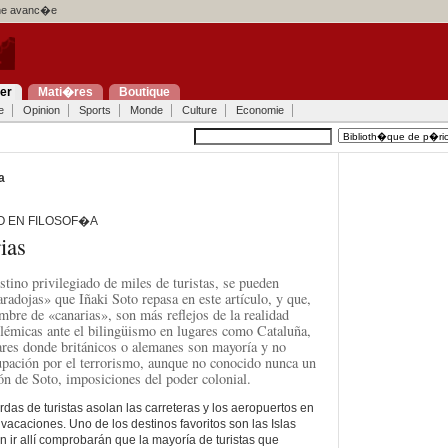
e avanc�e
ier
Mati�res
Boutique
e
Opinion
Sports
Monde
Culture
Economie
a
O EN FILOSOF�A
ias
stino privilegiado de miles de turistas, se pueden
radojas» que Iñaki Soto repasa en este artículo, y que,
mbre de «canarias», son más reflejos de la realidad
olémicas ante el bilingüismo en lugares como Cataluña,
ares donde británicos o alemanes son mayoría y no
upación por el terrorismo, aunque no conocido nunca un
ión de Soto, imposiciones del poder colonial.
das de turistas asolan las carreteras y los aeropuertos en
acaciones. Uno de los destinos favoritos son las Islas
 ir allí comprobarán que la mayoría de turistas que