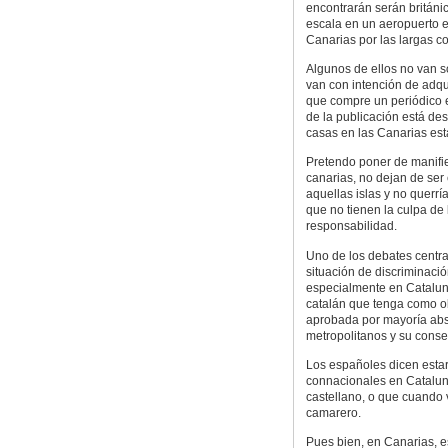
encontrarán serán británi
escala en un aeropuerto eu
Canarias por las largas co
Algunos de ellos no van s
van con intención de adqui
que compre un periódico 
de la publicación está des
casas en las Canarias est
Pretendo poner de manifi
canarias, no dejan de ser
aquellas islas y no querrí
que no tienen la culpa de
responsabilidad.
Uno de los debates central
situación de discriminació
especialmente en Cataluny
catalán que tenga como ob
aprobada por mayoría abso
metropolitanos y su conse
Los españoles dicen estar
connacionales en Cataluny
castellano, o que cuando 
camarero.
Pues bien, en Canarias, e