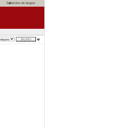
S�lection de langue:
�