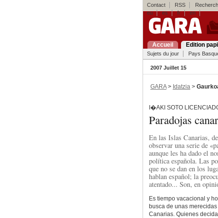
Contact
RSS
Recherch
eu
es
fr
en
Accueil
Edition pap
Sujets du jour
Pays Basqu
2007 Juillet 15
GARA
>
Idatzia
>
Gaurko
I�AKI SOTO LICENCIAD
Paradojas canar
En las Islas Canarias, de
observar una serie de «pa
aunque les ha dado el no
política española. Las p
que no se dan en los lug
hablan español; la preoc
atentado... Son, en opin
Es tiempo vacacional y hor
busca de unas merecidas v
Canarias. Quienes decidan