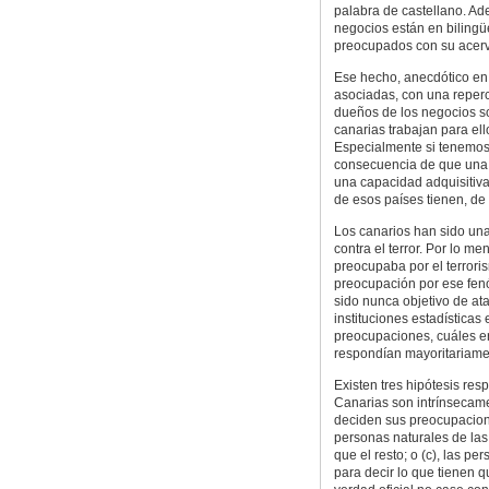
palabra de castellano. Ad
negocios están en bilingü
preocupados con su acervo 
Ese hecho, anecdótico en 
asociadas, con una reperc
dueños de los negocios s
canarias trabajan para ell
Especialmente si tenemos
consecuencia de que una g
una capacidad adquisitiva
de esos países tienen, de 
Los canarios han sido un
contra el terror. Por lo m
preocupaba por el terror
preocupación por ese fenó
sido nunca objetivo de at
instituciones estadísticas
preocupaciones, cuáles er
respondían mayoritariamen
Existen tres hipótesis res
Canarias son intrínsecam
deciden sus preocupacione
personas naturales de las
que el resto; o (c), las p
para decir lo que tienen q