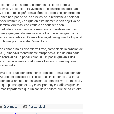
 comparación sobre la diferencia existente entre la
etivos- y el sentido -la vivencia de esos hechos- que dan
 y por otro los españoles al término terrorismo, teniendo en
nes han padecido los efectos de la resistencia nacional
espectivamente, y de que en este momento son objetivo de
slamista. Además, ese estudio debería tener en
ltado de los ataques de la resistencia irlandesa fue más
ivos y que, en relación inversa a los diferentes grados de
erras desatadas en Oriente Medio, el castigo recibido por el
ucho mayor que el de Reino Unido.
ón canaria no es pisar tierra firme, como decía la canción de
la...), sino vivir mentalmente atrapados a una determinada
o sobre ellos un poder colonial. Un poder que en estos
 subastar al mejor postor unas tierras con una riqueza
en el mundo.
voy a decir que, personalmente, considere esta cuestión una
 Aparte del conflicto político, sensu stricto, tengo una larga
ación de la anchoa hasta las malas perspectivas de la Real y
 que pienso que ellos y ellas, por muy españoles que se
más importantes que un conflicto político que se da en otro