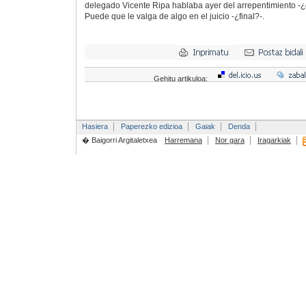
delegado Vicente Ripa hablaba ayer del arrepentimiento -¿c
Puede que le valga de algo en el juicio -¿final?-.
Gehitu artikuloa:
Hasiera
Paperezko edizioa
Gaiak
Denda
� Baigorri Argitaletxea
Harremana
Nor gara
Iragarkiak