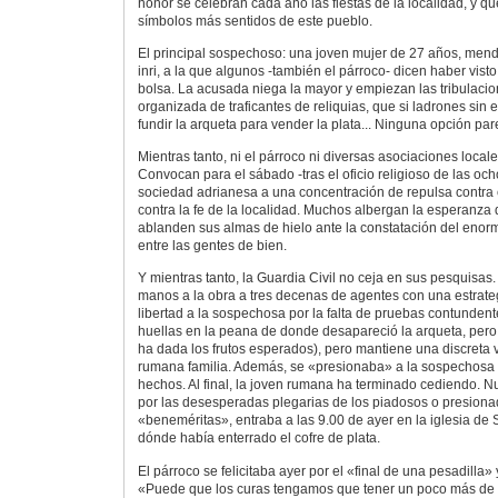
honor se celebran cada año las fiestas de la localidad, y 
símbolos más sentidos de este pueblo.
El principal sospechoso: una joven mujer de 27 años, men
inri, a la que algunos -también el párroco- dicen haber visto
bolsa. La acusada niega la mayor y empiezan las tribulaci
organizada de traficantes de reliquias, que si ladrones sin
fundir la arqueta para vender la plata... Ninguna opción pa
Mientras tanto, ni el párroco ni diversas asociaciones local
Convocan para el sábado -tras el oficio religioso de las ocho
sociedad adrianesa a una concentración de repulsa contra 
contra la fe de la localidad. Muchos albergan la esperanza
ablanden sus almas de hielo ante la constatación del enor
entre las gentes de bien.
Y mientras tanto, la Guardia Civil no ceja en sus pesquisas
manos a la obra a tres decenas de agentes con una estrate
libertad a la sospechosa por la falta de pruebas contunden
huellas en la peana de donde desapareció la arqueta, pero e
ha dada los frutos esperados), pero mantiene una discreta v
rumana familia. Además, se «presionaba» a la sospechosa 
hechos. Al final, la joven rumana ha terminado cediendo. 
por las desesperadas plegarias de los piadosos o presiona
«beneméritas», entraba a las 9.00 de ayer en la iglesia de
dónde había enterrado el cofre de plata.
El párroco se felicitaba ayer por el «final de una pesadilla» 
«Puede que los curas tengamos que tener un poco más de c