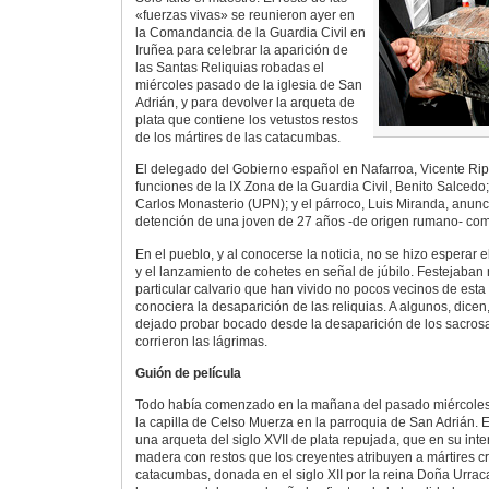
«fuerzas vivas» se reunieron ayer en
la Comandancia de la Guardia Civil en
Iruñea para celebrar la aparición de
las Santas Reliquias robadas el
miércoles pasado de la iglesia de San
Adrián, y para devolver la arqueta de
plata que contiene los vetustos restos
de los mártires de las catacumbas.
El delegado del Gobierno español en Nafarroa, Vicente Ripa
funciones de la IX Zona de la Guardia Civil, Benito Salcedo;
Carlos Monasterio (UPN); y el párroco, Luis Miranda, anunc
detención de una joven de 27 años -de origen rumano- com
En el pueblo, y al conocerse la noticia, no se hizo esperar
y el lanzamiento de cohetes en señal de júbilo. Festejaban 
particular calvario que han vivido no pocos vecinos de est
conociera la desaparición de las reliquias. A algunos, dicen
dejado probar bocado desde la desaparición de los sacrosa
corrieron las lágrimas.
Guión de película
Todo había comenzado en la mañana del pasado miércoles.
la capilla de Celso Muerza en la parroquia de San Adrián. El
una arqueta del siglo XVII de plata repujada, que en su inte
madera con restos que los creyentes atribuyen a mártires cr
catacumbas, donada en el siglo XII por la reina Doña Urrac