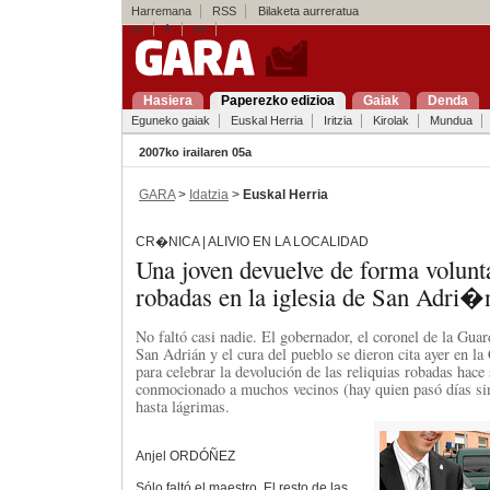
Harremana
RSS
Bilaketa aurreratua
es
fr
en
Hasiera
Paperezko edizioa
Gaiak
Denda
Eguneko gaiak
Euskal Herria
Iritzia
Kirolak
Mundua
2007ko irailaren 05a
GARA
>
Idatzia
>
Euskal Herria
CR�NICA | ALIVIO EN LA LOCALIDAD
Una joven devuelve de forma voluntar
robadas en la iglesia de San Adri�
No faltó casi nadie. El gobernador, el coronel de la Guard
San Adrián y el cura del pueblo se dieron cita ayer en l
para celebrar la devolución de las reliquias robadas hace 
conmocionado a muchos vecinos (hay quien pasó días si
hasta lágrimas.
Anjel ORDÓÑEZ
Sólo faltó el maestro. El resto de las