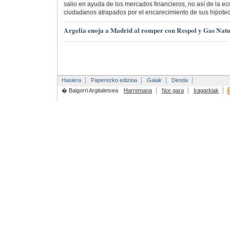
salio en ayuda de los mercados financieros, no así de la e
ciudadanos atrapados por el encarecimiento de sus hipotec
Argelia enoja a Madrid al romper con Respol y Gas Natu
Hasiera
Paperezko edizioa
Gaiak
Denda
� Baigorri Argitaletxea
Harremana
Nor gara
Iragarkiak