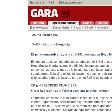
Harremana
RSS
Bilaketa aurreratua
es
fr
en
Hasiera
Paperezko edizioa
Gaiak
Denda
Eguneko gaiak
Euskal Herria
Iritzia
Kirolak
Mundua
2007ko irailaren 05a
GARA
>
Idatzia
>
Ekonomia
El paro aument� en agosto en 3.482 personas en Hego E
El número de desempleados registrados por el INEM el pa
Hego Euskal Herria ascendió a 95.991, lo que supone un i
personas respecto al mes de julio, alentado por la contratac
trabajadores. Esta cifra refleja el mayor incremento regist
últimos años y deja la tasa de paro en el 7,03% de la poblac
CR�NICA | CRISIS FINANCIERA
Crece la presion ante Trichet para que no suba los tipos
La presión crece sobre jean-claude trichet para que no sub
interés. Algunos analistas insinúan que mantendrá el precio 
pero desde la CES se exige que se reduzcan para que bene
doméstica y al empleo. Se trata de equilibrar las compensa