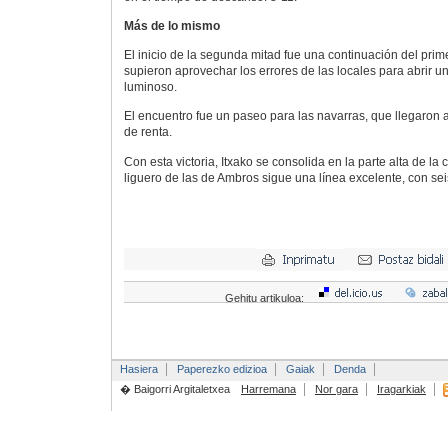
Más de lo mismo
El inicio de la segunda mitad fue una continuación del prime
supieron aprovechar los errores de las locales para abrir 
luminoso.
El encuentro fue un paseo para las navarras, que llegaron a
de renta.
Con esta victoria, Itxako se consolida en la parte alta de la 
liguero de las de Ambros sigue una línea excelente, con seis
Gehitu artikuloa:
Hasiera
Paperezko edizioa
Gaiak
Denda
� Baigorri Argitaletxea
Harremana
Nor gara
Iragarkiak