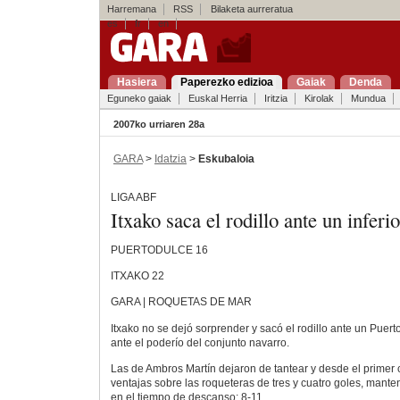
Harremana
RSS
Bilaketa aurreratua
es
fr
en
Hasiera
Paperezko edizioa
Gaiak
Denda
Eguneko gaiak
Euskal Herria
Iritzia
Kirolak
Mundua
2007ko urriaren 28a
GARA
>
Idatzia
>
Eskubaloia
LIGA ABF
Itxako saca el rodillo ante un inferi
PUERTODULCE 16
ITXAKO 22
GARA | ROQUETAS DE MAR
Itxako no se dejó sorprender y sacó el rodillo ante un Pue
ante el poderío del conjunto navarro.
Las de Ambros Martín dejaron de tantear y desde el primer
ventajas sobre las roqueteras de tres y cuatro goles, mant
en el tiempo de descanso: 8-11.