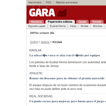
Harremana
RSS
Bilaketa aurreratua
es
fr
en
Hasiera
Paperezko edizioa
Gaiak
Denda
Eguneko gaiak
Euskal Herria
Iritzia
Kirolak
Mundua
2007ko urriaren 28a
GARA
>
Idatzia
>
Kirolak
KIROLAK
La selecci�n vasca se alza con el t�tulo por equipos
Los palistas de Euskal Herria dominaron con autoridad ante 
Norte e Islas de Jersey
ATHLETIC
Remar sin descanso para no obtener el premio merecido
El equipo dispuso de un buen número de ocasiones durante
vez más no pudo definir ante el arco rival
REAL SOCIEDAD
Un punto escaso para mejorar, pero bueno para el juego 