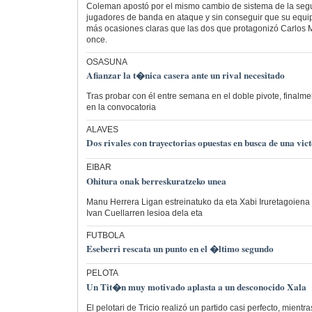
Coleman apostó por el mismo cambio de sistema de la segu
jugadores de banda en ataque y sin conseguir que su equip
más ocasiones claras que las dos que protagonizó Carlos M
once.
OSASUNA
Afianzar la t�nica casera ante un rival necesitado
Tras probar con él entre semana en el doble pivote, finalm
en la convocatoria
ALAVES
Dos rivales con trayectorias opuestas en busca de una vic
EIBAR
Ohitura onak berreskuratzeko unea
Manu Herrera Ligan estreinatuko da eta Xabi Iruretagoiena 
Ivan Cuellarren lesioa dela eta
FUTBOLA
Eseberri rescata un punto en el �ltimo segundo
PELOTA
Un Tit�n muy motivado aplasta a un desconocido Xala
El pelotari de Tricio realizó un partido casi perfecto, mientr