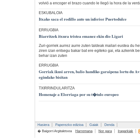
volvió a encoger el brazo cuando le llegó la hora de la ver
ESKUBALOIA
Itxako saca el rodillo ante un inferior Puertodulce
ERRUGBIA
Biarritzek itxura tristea emanez ekin dio Ligari
Zuri-gorriek aurrez aurre zuten taldeak mailari eustea du he
ziren izan entsegu bakar bat ere egiteko gai, eta azkenik b
behar izan zuten
ERRUGBIA
Gorriak ikusi arren, balio handiko garaipena lortu du Av
egindako bisitan
TXIRRINDULARITZA
Homenaje a Elorriaga por su t�tulo europeo
Hasiera
Paperezko edizioa
Gaiak
Denda
� Baigorri Argitaletxea
Harremana
Nor gara
Iragarkiak