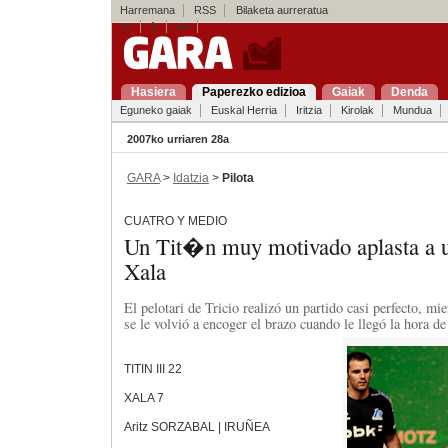
Harremana
RSS
Bilaketa aurreratua
es
fr
en
Hasiera
Paperezko edizioa
Gaiak
Denda
Eguneko gaiak
Euskal Herria
Iritzia
Kirolak
Mundua
2007ko urriaren 28a
GARA
>
Idatzia
>
Pilota
CUATRO Y MEDIO
Un Tit�n muy motivado aplasta a 
Xala
El pelotari de Tricio realizó un partido casi perfecto, mi
se le volvió a encoger el brazo cuando le llegó la hora de
TITIN III 22
XALA 7
Aritz SORZABAL | IRUÑEA