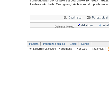
sortu du, udan Donostiako eta Logroñoko Torneoak irabazi 
kantxaratuko baita. Oraingoan, bikote izandako pilotariak are
Gehitu artikuloa:
Hasiera
Paperezko edizioa
Gaiak
Denda
� Baigorri Argitaletxea
Harremana
Nor gara
Iragarkiak