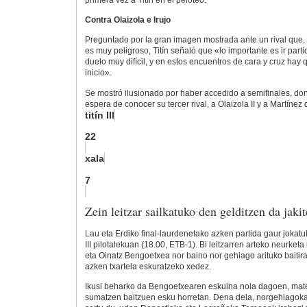
primera vez a Titín en el peloteo.
Contra Olaizola e Irujo
Preguntado por la gran imagen mostrada ante un rival que, 
es muy peligroso, Titín señaló que «lo importante es ir parti
duelo muy difícil, y en estos encuentros de cara y cruz hay q
inicio».
Se mostró ilusionado por haber accedido a semifinales, don
espera de conocer su tercer rival, a Olaizola II y a Martínez d
titín III
22
xala
7
Zein leitzar sailkatuko den gelditzen da jaki
Lau eta Erdiko final-laurdenetako azken partida gaur jokat
III pilotalekuan (18.00, ETB-1). Bi leitzarren arteko neurketa
eta Oinatz Bengoetxea nor baino nor gehiago arituko baitira
azken txartela eskuratzeko xedez.
Ikusi beharko da Bengoetxearen eskuina nola dagoen, mat
sumatzen baitzuen esku horretan. Dena dela, norgehiagok