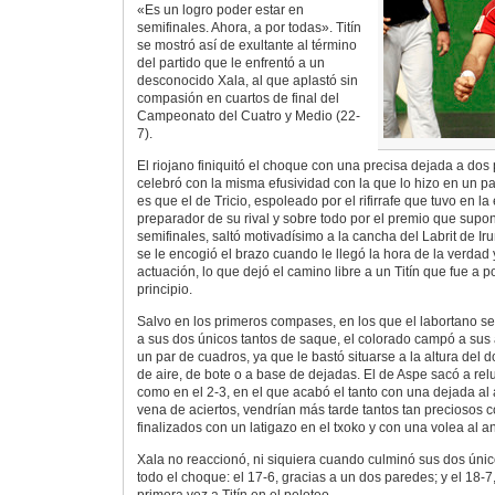
«Es un logro poder estar en
semifinales. Ahora, a por todas». Titín
se mostró así de exultante al término
del partido que le enfrentó a un
desconocido Xala, al que aplastó sin
compasión en cuartos de final del
Campeonato del Cuatro y Medio (22-
7).
El riojano finiquitó el choque con una precisa dejada a dos
celebró con la misma efusividad con la que lo hizo en un pa
es que el de Tricio, espoleado por el rifirrafe que tuvo en la
preparador de su rival y sobre todo por el premio que supone
semifinales, saltó motivadísimo a la cancha del Labrit de Iru
se le encogió el brazo cuando le llegó la hora de la verdad
actuación, lo que dejó el camino libre a un Titín que fue a 
principio.
Salvo en los primeros compases, en los que el labortano se
a sus dos únicos tantos de saque, el colorado campó a sus
un par de cuadros, ya que le bastó situarse a la altura del
de aire, de bote o a base de dejadas. El de Aspe sacó a relu
como en el 2-3, en el que acabó el tanto con una dejada al
vena de aciertos, vendrían más tarde tantos tan preciosos c
finalizados con un latigazo en el txoko y con una volea al 
Xala no reaccionó, ni siquiera cuando culminó sus dos úni
todo el choque: el 17-6, gracias a un dos paredes; y el 18-7