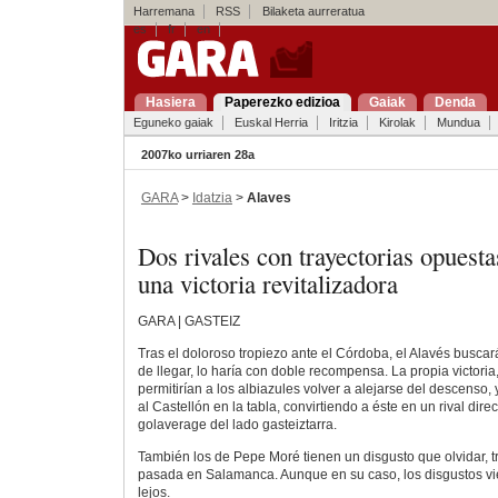
Harremana
RSS
Bilaketa aurreratua
es
fr
en
Hasiera
Paperezko edizioa
Gaiak
Denda
Eguneko gaiak
Euskal Herria
Iritzia
Kirolak
Mundua
2007ko urriaren 28a
GARA
>
Idatzia
>
Alaves
Dos rivales con trayectorias opuest
una victoria revitalizadora
GARA | GASTEIZ
Tras el doloroso tropiezo ante el Córdoba, el Alavés buscará
de llegar, lo haría con doble recompensa. La propia victoria
permitirían a los albiazules volver a alejarse del descenso, 
al Castellón en la tabla, convirtiendo a éste en un rival dire
golaverage del lado gasteiztarra.
También los de Pepe Moré tienen un disgusto que olvidar, 
pasada en Salamanca. Aunque en su caso, los disgustos v
lejos.