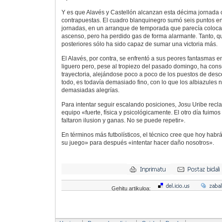
Y es que Alavés y Castellón alcanzan esta décima jornada c
contrapuestas. El cuadro blanquinegro sumó seis puntos en
jornadas, en un arranque de temporada que parecía colocar
ascenso, pero ha perdido gas de forma alarmante. Tanto, q
posteriores sólo ha sido capaz de sumar una victoria más.
El Alavés, por contra, se enfrentó a sus peores fantasmas e
liguero pero, pese al tropiezo del pasado domingo, ha con
trayectoria, alejándose poco a poco de los puestos de des
todo, es todavía demasiado fino, con lo que los albiazules 
demasiadas alegrías.
Para intentar seguir escalando posiciones, Josu Uribe recl
equipo «fuerte, física y psicológicamente. El otro día fuimo
faltaron ilusion y ganas. No se puede repetir».
En términos más futbolísticos, el técnico cree que hoy hab
su juego» para después «intentar hacer daño nosotros».
Gehitu artikuloa: