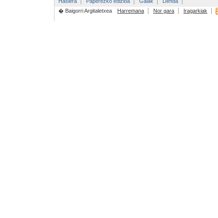
Hasiera
Paperezko edizioa
Gaiak
Denda
� Baigorri Argitaletxea
Harremana
Nor gara
Iragarkiak