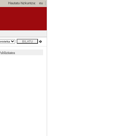
Hautatu hizkuntza:
eu
�
ublizitatea