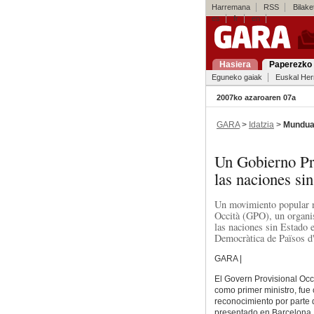
Harremana
RSS
Bilaket
es
fr
en
Hasiera
Paperezko 
Eguneko gaiak
Euskal Her
2007ko azaroaren 07a
GARA
>
Idatzia
>
Mundu
Un Gobierno Pr
las naciones si
Un movimiento popular na
Occità (GPO), un organi
las naciones sin Estado 
Democràtica de Països d
GARA |
El Govern Provisional Occ
como primer ministro, fue
reconocimiento por parte d
presentado en Barcelona, 