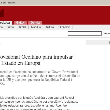
a aurreratua
edizioa
Gaiak
Denda
ria
Iritzia
Kirolak
Mundua
Kultura
Ekonomia
P
a
ovisional Occitano para impulsar
n Estado en Europa
cido en Occitania ha constituido el Govern Provisional
smo que surge con el anhelo de promover el desarrollo de
en la UE y que persigue crear la República Federal i
'Oc.
ità, presidido por Miquèu Aguilèra y con Laurent Revest
 constituido «por aclamación, no por elección» y reclama su
e los estados francés, español e italiano. Ayer fue
dónde se expusieron los objetivos que inspiraron su