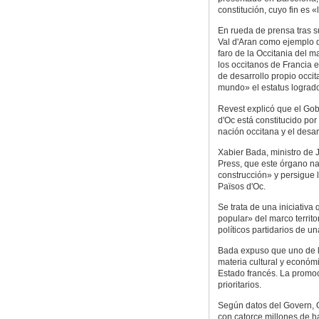
constitución, cuyo fin es 
En rueda de prensa tras s
Val d'Aran como ejemplo d
faro de la Occitania del m
los occitanos de Francia 
de desarrollo propio occit
mundo» el estatus logrado
Revest explicó que el Gob
d'Oc está constitucido po
nación occitana y el desar
Xabier Bada, ministro de 
Press, que este órgano na
construcción» y persigue 
Països d'Oc.
Se trata de una iniciativ
popular» del marco territor
políticos partidarios de u
Bada expuso que uno de l
materia cultural y económ
Estado francés. La promoc
prioritarios.
Según datos del Govern, 
con catorce millones de h