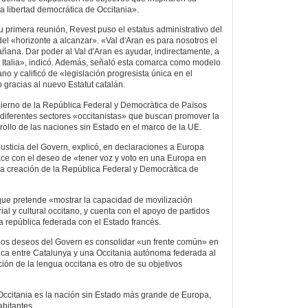
«la libertad democrática de Occitania».
u primera reunión, Revest puso el estatus administrativo del
el «horizonte a alcanzar». «Val d'Aran es para nosotros el
añana. Dar poder al Val d'Aran es ayudar, indirectamente, a
e Italia», indicó. Además, señaló esta comarca como modelo
ano y calificó de «legislación progresista única en el
 gracias al nuevo Estatut catalán.
ierno de la República Federal y Democràtica de Països
r diferentes sectores «occitanistas» que buscan promover la
rollo de las naciones sin Estado en el marco de la UE.
Justicia del Govern, explicó, en declaraciones a Europa
ce con el deseo de «tener voz y voto en una Europa en
la creación de la República Federal y Democràtica de
a que pretende «mostrar la capacidad de movilización
ial y cultural occitano, y cuenta con el apoyo de partidos
na república federada con el Estado francés.
os deseos del Govern es consolidar «un frente común» en
ica entre Catalunya y una Occitania autónoma federada al
ión de la lengua occitana es otro de su objetivos
Occitania es la nación sin Estado más grande de Europa,
abitantes.