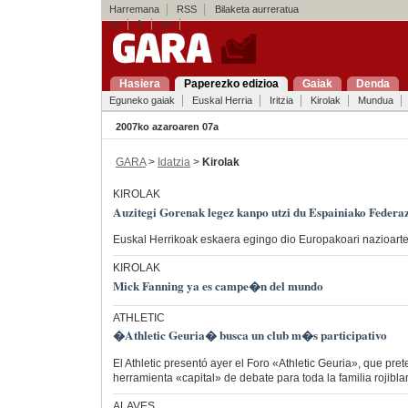
Harremana
RSS
Bilaketa aurreratua
es
fr
en
Hasiera
Paperezko edizioa
Gaiak
Denda
Eguneko gaiak
Euskal Herria
Iritzia
Kirolak
Mundua
2007ko azaroaren 07a
GARA
>
Idatzia
>
Kirolak
KIROLAK
Auzitegi Gorenak legez kanpo utzi du Espainiako Federa
Euskal Herrikoak eskaera egingo dio Europakoari nazioart
KIROLAK
Mick Fanning ya es campe�n del mundo
ATHLETIC
�Athletic Geuria� busca un club m�s participativo
El Athletic presentó ayer el Foro «Athletic Geuria», que pre
herramienta «capital» de debate para toda la familia rojibl
ALAVES