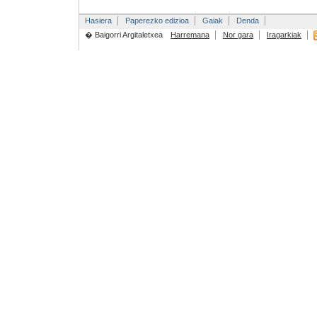
Hasiera
Paperezko edizioa
Gaiak
Denda
� Baigorri Argitaletxea
Harremana
Nor gara
Iragarkiak