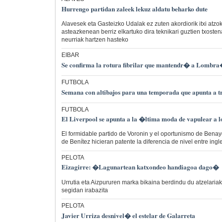
Hurrengo partidan zaleek lekuz aldatu beharko dute
Alavesek eta Gasteizko Udalak ez zuten akordiorik itxi atzok
asteazkenean berriz elkartuko dira teknikari guztien txosten
neurriak hartzen hasteko
EIBAR
Se confirma la rotura fibrilar que mantendr� a Lombra
FUTBOLA
Semana con altibajos para una temporada que apunta a 
FUTBOLA
El Liverpool se apunta a la �ltima moda de vapulear a lo
El formidable partido de Voronin y el oportunismo de Bena
de Benítez hicieran patente la diferencia de nivel entre ingl
PELOTA
Eizagirre: �Lagunartean katxondeo handiagoa dago�
Urrutia eta Aizpururen marka bikaina berdindu du atzelariak
segidan irabazita
PELOTA
Javier Urriza desnivel� el estelar de Galarreta