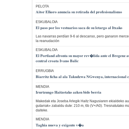
PELOTA
Aitor Elkoro anuncia su retirada del profesionalismo
ESKUBALOIA
El paso por los vestuarios saca de su letargo al Itxako
Las navarras perdían 9-6 al descanso, pero ganaron merced
la reanudación
ESKUBALOIA
El Portland afronta su mayor rev�lida ante el Bregenz au
central croata Ivano Balic
ERRUGBIA
Biarritz ficha al ala Takudzwa NGwenya, internacional
MENDIA
Irurtzungo Haitzetako azken bide berria
Makedak eta Joseba Arlegik Haitz Nagusiaren ekialdeko au
gutarrak» zabaldu dute: 210 m, 6b (V+/A0). Tresnatutako ma
daiteke.
MENDIA
Taghia nueva y exigente v�a