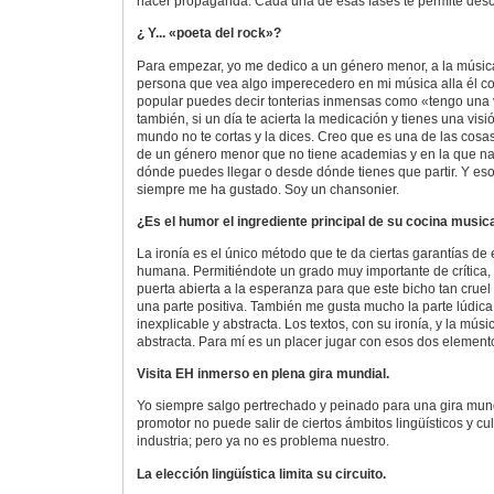
hacer propaganda. Cada una de esas fases te permite desca
¿ Y... «poeta del rock»?
Para empezar, yo me dedico a un género menor, a la músic
persona que vea algo imperecedero en mi música alla él co
popular puedes decir tonterias inmensas como «tengo una 
también, si un día te acierta la medicación y tienes una vis
mundo no te cortas y la dices. Creo que es una de las cosas
de un género menor que no tiene academias y en la que nad
dónde puedes llegar o desde dónde tienes que partir. Y e
siempre me ha gustado. Soy un chansonier.
¿Es el humor el ingrediente principal de su cocina music
La ironía es el único método que te da ciertas garantías de 
humana. Permitiéndote un grado muy importante de crítica, 
puerta abierta a la esperanza para que este bicho tan cruel
una parte positiva. También me gusta mucho la parte lúdica 
inexplicable y abstracta. Los textos, con su ironía, y la mús
abstracta. Para mí es un placer jugar con esos dos element
Visita EH inmerso en plena gira mundial.
Yo siempre salgo pertrechado y peinado para una gira mund
promotor no puede salir de ciertos ámbitos lingüísticos y cu
industria; pero ya no es problema nuestro.
La elección lingüística limita su circuito.