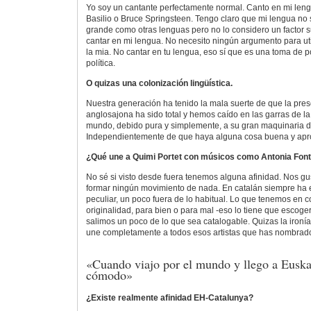
Yo soy un cantante perfectamente normal. Canto en mi le
Basilio o Bruce Springsteen. Tengo claro que mi lengua no 
grande como otras lenguas pero no lo considero un factor 
cantar en mi lengua. No necesito ningún argumento para uti
la mia. No cantar en tu lengua, eso sí que es una toma de p
política.
O quizas una colonización lingüística.
Nuestra generación ha tenido la mala suerte de que la pre
anglosajona ha sido total y hemos caído en las garras de 
mundo, debido pura y simplemente, a su gran maquinaria 
Independientemente de que haya alguna cosa buena y apro
¿Qué une a Quimi Portet con músicos como Antonia Font, S
No sé si visto desde fuera tenemos alguna afinidad. Nos gu
formar ningún movimiento de nada. En catalán siempre ha ex
peculiar, un poco fuera de lo habitual. Lo que tenemos en 
originalidad, para bien o para mal -eso lo tiene que escoge
salimos un poco de lo que sea catalogable. Quizas la iron
une completamente a todos esos artistas que has nombrad
«Cuando viajo por el mundo y llego a Euska
cómodo»
¿Existe realmente afinidad EH-Catalunya?