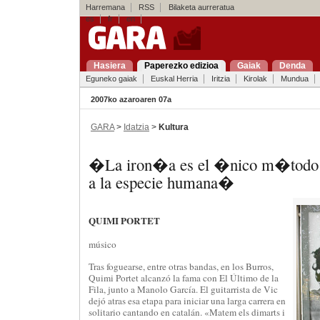
Harremana
RSS
Bilaketa aurreratua
es
fr
en
Hasiera
Paperezko edizioa
Gaiak
Denda
Eguneko gaiak
Euskal Herria
Iritzia
Kirolak
Mundua
2007ko azaroaren 07a
GARA
>
Idatzia
>
Kultura
�La iron�a es el �nico m�todo d
a la especie humana�
QUIMI PORTET
músico
Tras foguearse, entre otras bandas, en los Burros,
Quimi Portet alcanzó la fama con El Último de la
Fila, junto a Manolo García. El guitarrista de Vic
dejó atras esa etapa para iniciar una larga carrera en
solitario cantando en catalán. «Matem els dimarts i