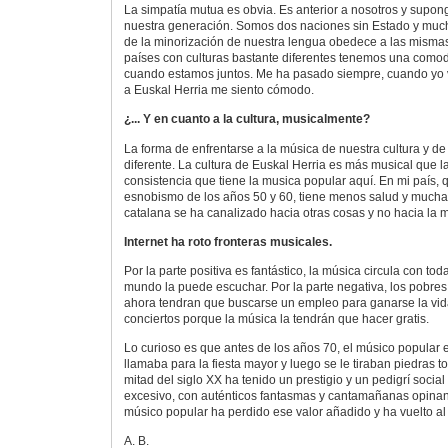
La simpatía mutua es obvia. Es anterior a nosotros y supo
nuestra generación. Somos dos naciones sin Estado y muc
de la minorización de nuestra lengua obedece a las misma
países con culturas bastante diferentes tenemos una comod
cuando estamos juntos. Me ha pasado siempre, cuando yo v
a Euskal Herria me siento cómodo.
¿... Y en cuanto a la cultura, musicalmente?
La forma de enfrentarse a la música de nuestra cultura y de
diferente. La cultura de Euskal Herria es más musical que la
consistencia que tiene la musica popular aquí. En mi país, q
esnobismo de los años 50 y 60, tiene menos salud y mucha 
catalana se ha canalizado hacia otras cosas y no hacia la 
Internet ha roto fronteras musicales.
Por la parte positiva es fantástico, la música circula con toda
mundo la puede escuchar. Por la parte negativa, los pobr
ahora tendran que buscarse un empleo para ganarse la vid
conciertos porque la música la tendrán que hacer gratis.
Lo curioso es que antes de los años 70, el músico popular e
llamaba para la fiesta mayor y luego se le tiraban piedras 
mitad del siglo XX ha tenido un prestigio y un pedigrí social
excesivo, con auténticos fantasmas y cantamañanas opinan
músico popular ha perdido ese valor añadido y ha vuelto al
A. B.