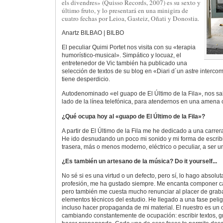
els divendres» (Quisso Records, 2007) es su sexto y
último fruto, y lo presentará en una minigira de
cuatro fechas por Leioa, Gasteiz, Oñati y Donostia.
Anartz BILBAO | BILBO
El peculiar Quimi Portet nos visita con su «terapia
humorístico-musical». Simpático y locuaz, el
entretenedor de Vic también ha publicado una
selección de textos de su blog en «Diari d´un astre interc
tiene desperdicio.
Autodenominado «el guapo de El Último de la Fila», nos sa
lado de la línea telefónica, para atendernos en una amena 
¿Qué ocupa hoy al «guapo de El Último de la Fila»?
A partir de El Último de la Fila me he dedicado a una carrera
He ido desnudando un poco mi sonido y mi forma de escribir
trasera, más o menos moderno, eléctrico o peculiar, a ser un
¿Es también un artesano de la música? Do it yourself...
No sé si es una virtud o un defecto, pero sí, lo hago absol
profesión, me ha gustado siempre. Me encanta componer can
pero también me cuesta mucho renunciar al placer de grabar
elementos técnicos del estudio. He llegado a una fase peli
incluso hacer propaganda de mi material. El nuestro es un o
cambiando constantemente de ocupación: escribir textos, gra