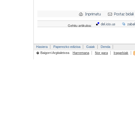
Gehitu artikuloa:
Hasiera
Paperezko edizioa
Gaiak
Denda
� Baigorri Argitaletxea
Harremana
Nor gara
Iragarkiak