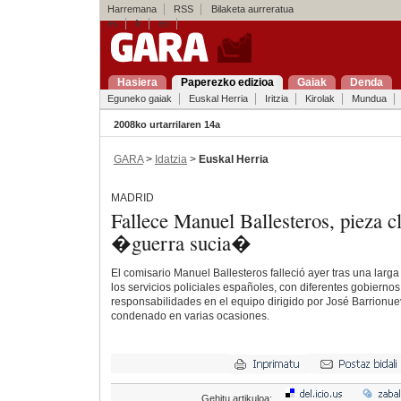
Harremana
RSS
Bilaketa aurreratua
es
fr
en
Hasiera
Paperezko edizioa
Gaiak
Denda
Eguneko gaiak
Euskal Herria
Iritzia
Kirolak
Mundua
2008ko urtarrilaren 14a
GARA
>
Idatzia
>
Euskal Herria
MADRID
Fallece Manuel Ballesteros, pieza cl
�guerra sucia�
El comisario Manuel Ballesteros falleció ayer tras una larga
los servicios policiales españoles, con diferentes gobierno
responsabilidades en el equipo dirigido por José Barrionue
condenado en varias ocasiones.
Gehitu artikuloa: