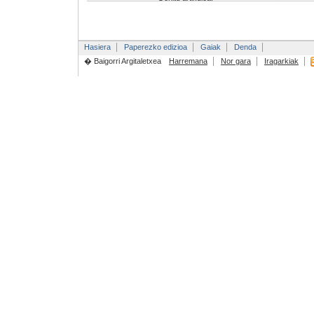
Hasiera
Paperezko edizioa
Gaiak
Denda
� Baigorri Argitaletxea
Harremana
Nor gara
Iragarkiak