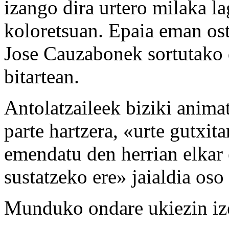
izango dira urtero milaka l
koloretsuan. Epaia eman os
Jose Cauzabonek sortutako 
bitartean.
Antolatzaileek biziki animat
parte hartzera, «urte gutxit
emendatu den herrian elkar
sustatzeko ere» jaialdia oso 
Munduko ondare ukiezin ize