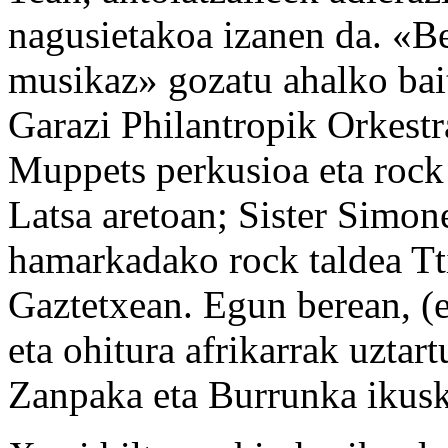
nagusietakoa izanen da. «B
musikaz» gozatu ahalko bait
Garazi Philantropik Orkestr
Muppets perkusioa eta rock
Latsa aretoan; Sister Simon
hamarkadako rock taldea Tti
Gaztetxean. Egun berean, (e
eta ohitura afrikarrak uzta
Zanpaka eta Burrunka ikus