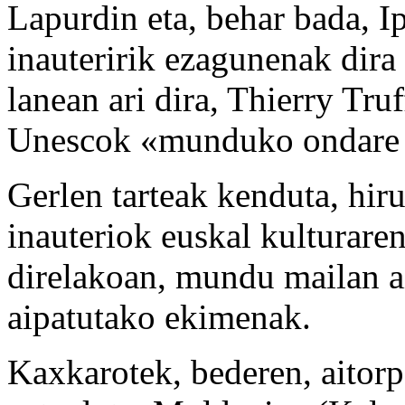
Lapurdin eta, behar bada, I
inauteririk ezagunenak dira
lanean ari dira, Thierry Tru
Unescok «munduko ondare u
Gerlen tarteak kenduta, hir
inauteriok euskal kulturaren
direlakoan, mundu mailan ai
aipatutako ekimenak.
Kaxkarotek, bederen, aitorp