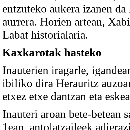
entzuteko aukera izanen da 
aurrera. Horien artean, Xab
Labat historialaria.
Kaxkarotak hasteko
Inauterien iragarle, igandea
ibiliko dira Herauritz auzoa
etxez etxe dantzan eta eskea
Inauteri aroan bete-betean sa
1ean, antolatzaileek adieraz