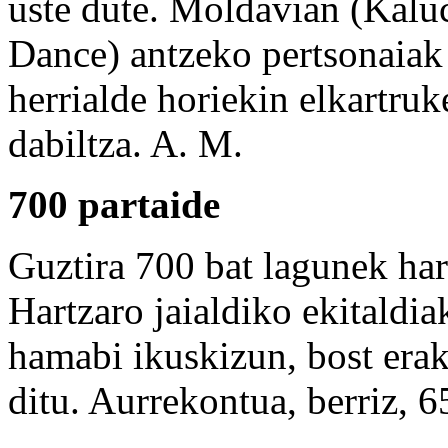
uste dute. Moldavian (Kaluc
Dance) antzeko pertsonaiak 
herrialde horiekin elkartru
dabiltza.
A. M.
700 partaide
Guztira 700 bat lagunek har
Hartzaro jaialdiko ekitaldia
hamabi ikuskizun, bost erak
ditu. Aurrekontua, berriz, 6