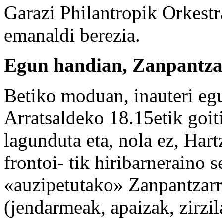
Garazi Philantropik Orkest
emanaldi berezia.
Egun handian, Zanpantza
Betiko moduan, inauteri egu
Arratsaldeko 18.15etik goit
lagunduta eta, nola ez, Hart
frontoi- tik hiribarneraino 
«auzipetutako» Zanpantzarr
(jendarmeak, apaizak, zirzil