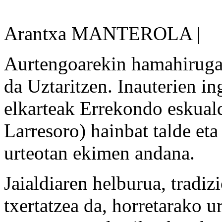
Arantxa MANTEROLA |
Aurtengoarekin hamahirugar
da Uztaritzen. Inauterien i
elkarteak Errekondo eskuald
Larresoro) hainbat talde eta
urteotan ekimen andana.
Jaialdiaren helburua, tradiz
txertatzea da, horretarako u