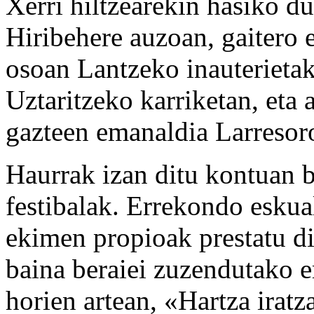
Xerri hiltzearekin hasiko du
Hiribehere auzoan, gaitero e
osoan Lantzeko inauterietak
Uztaritzeko karriketan, eta a
gazteen emanaldia Larresor
Haurrak izan ditu kontuan b
festibalak. Errekondo eskua
ekimen propioak prestatu dit
baina beraiei zuzendutako e
horien artean, «Hartza iratz