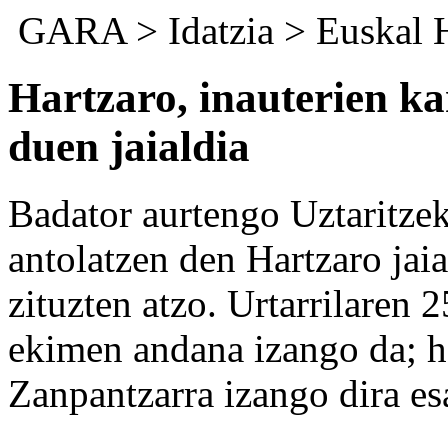
GARA
>
Idatzia
>
Euskal 
Hartzaro, inauterien ka
duen jaialdia
Badator aurtengo Uztaritzek
antolatzen den Hartzaro jai
zituzten atzo. Urtarrilaren 2
ekimen andana izango da; h
Zanpantzarra izango dira e