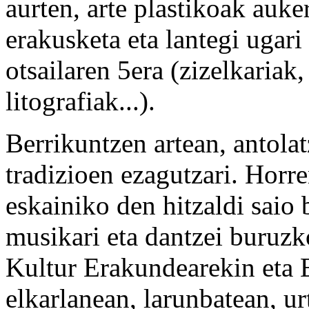
aurten, arte plastikoak auke
erakusketa eta lantegi ugari
otsailaren 5era (zizelkariak
litografiak...).
Berrikuntzen artean, antolat
tradizioen ezagutzari. Horre
eskainiko den hitzaldi saio 
musikari eta dantzei buruz
Kultur Erakundearekin eta
elkarlanean, larunbatean, ur