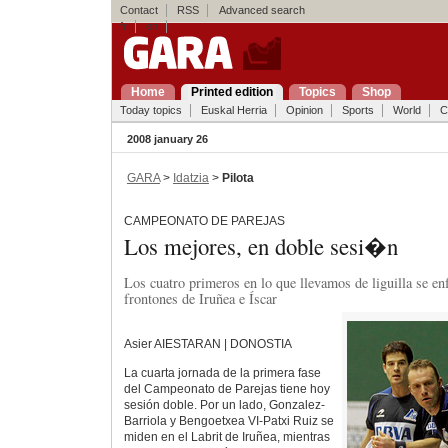
Contact
RSS
Advanced search
fr
en
Home
Printed edition
Topics
Shop
Today topics
Euskal Herria
Opinion
Sports
World
C
2008 january 26
GARA
>
Idatzia
>
Pilota
CAMPEONATO DE PAREJAS
Los mejores, en doble sesi�n
Los cuatro primeros en lo que llevamos de liguilla se enf
frontones de Iruñea e Íscar
Asier AIESTARAN | DONOSTIA
La cuarta jornada de la primera fase
del Campeonato de Parejas tiene hoy
sesión doble. Por un lado, Gonzalez-
Barriola y Bengoetxea VI-Patxi Ruiz se
miden en el Labrit de Iruñea, mientras