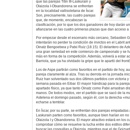
que las parejas Titín III-Laskurain y
Olaizola I-Otxandorena se enfrentan
en la localidad vallisoletana de Íscar.
Son, precisamente, las cuatro parejas
que, de momento, encabezan la
clasificación, por lo que los dos ganadores de hoy darán u
afianzarse en las cuatro primeras plazas que dan acceso a 
Por empezar desde el escenario más cercano, Sebastien Go
intentarán no perder la condición de invictos en el Labrit a
Oinatz Bengoetxea y Patxi Ruiz (18.15). El delantero de A
una gran seriedad en este comienzo de campeonato y se ha 
más en forma de la competición. Además, volverá a estar 
Barriola, que ya ha olvidado la gripe que le apartó del fro
Los de Aspe partirán como favoritos en el partido de hoy, 
pareja claramente al alza. Tras su derrota en la jornada ini
Ruiz han solventado sus dos últimos partidos con victoria y
semana pasada en Eibar. El mayor hándicap para la pareja
apartado físico, ya que tanto Oinatz como Patxi arrastran di
manos. De todos modos, ver el partido que se sacó de la m
Astelena el domingo pasado, según él, con la derecha «mu
echarse a temblar.
En Íscar, por su parte, se enfrentan dos parejas empatadas a 
Laskurain parten como favoritos, aunque bien harían en no
Olaizola I y Otxandorena. El mayor atractivo estará en los c
comprobar cómo se resuelve la lucha entre dos estilos difer
buscar las cosquillas a Olaizola, mientras que el de Goizuet