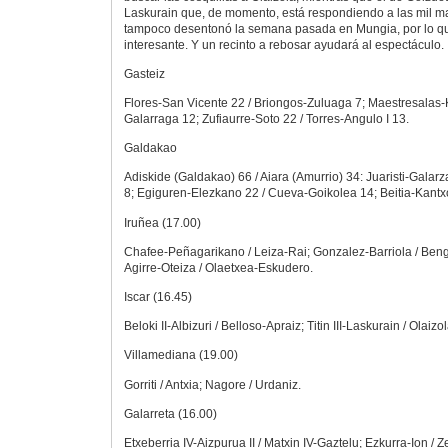
Laskurain que, de momento, está respondiendo a las mil m
tampoco desentonó la semana pasada en Mungia, por lo que
interesante. Y un recinto a rebosar ayudará al espectáculo.
Gasteiz
Flores-San Vicente 22 / Briongos-Zuluaga 7; Maestresalas-K
Galarraga 12; Zufiaurre-Soto 22 / Torres-Angulo I 13.
Galdakao
Adiskide (Galdakao) 66 / Aiara (Amurrio) 34: Juaristi-Galar
8; Egiguren-Elezkano 22 / Cueva-Goikolea 14; Beitia-Kantxo
Iruñea (17.00)
Chafee-Peñagarikano / Leiza-Rai; Gonzalez-Barriola / Beng
Agirre-Oteiza / Olaetxea-Eskudero.
Iscar (16.45)
Beloki II-Albizuri / Belloso-Apraiz; Titin III-Laskurain / Olaiz
Villamediana (19.00)
Gorriti / Antxia; Nagore / Urdaniz.
Galarreta (16.00)
Etxeberria IV-Aizpurua II / Matxin IV-Gaztelu; Ezkurra-Ion / Zebe