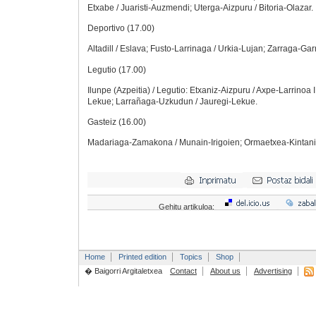
Etxabe / Juaristi-Auzmendi; Uterga-Aizpuru / Bitoria-Olazar.
Deportivo (17.00)
Altadill / Eslava; Fusto-Larrinaga / Urkia-Lujan; Zarraga-Ga
Legutio (17.00)
Ilunpe (Azpeitia) / Legutio: Etxaniz-Aizpuru / Axpe-Larrinoa 
Lekue; Larrañaga-Uzkudun / Jauregi-Lekue.
Gasteiz (16.00)
Madariaga-Zamakona / Munain-Irigoien; Ormaetxea-Kintanil
Gehitu artikuloa:
Home
Printed edition
Topics
Shop
� Baigorri Argitaletxea
Contact
About us
Advertising