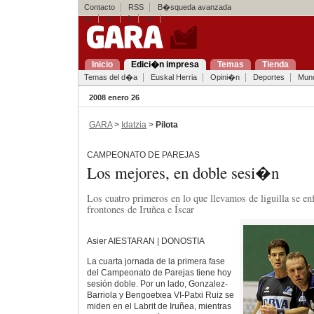
Contacto
RSS
B�squeda avanzada
eu
es
fr
en
Inicio
Edici�n impresa
Temas
Tienda
Temas del d�a
Euskal Herria
Opini�n
Deportes
Mun
2008 enero 26
GARA
>
Idatzia
>
Pilota
CAMPEONATO DE PAREJAS
Los mejores, en doble sesi�n
Los cuatro primeros en lo que llevamos de liguilla se enf
frontones de Iruñea e Íscar
Asier AIESTARAN | DONOSTIA
La cuarta jornada de la primera fase
del Campeonato de Parejas tiene hoy
sesión doble. Por un lado, Gonzalez-
Barriola y Bengoetxea VI-Patxi Ruiz se
miden en el Labrit de Iruñea, mientras