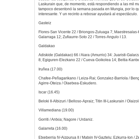
Laskurain que, de momento, está respondiendo a las mil m
tampoco desentonó la semana pasada en Mungia, por lo que
interesante. Y un recinto a rebosar ayudará al espectáculo.
Gasteiz
Flores-San Vicente 22 / Briongos-Zuluaga 7; Maestresalas-K
Galarraga 12; Zufiaurre-Soto 22 / Torres-Angulo I 13.
Galdakao
Adiskide (Galdakao) 66 / Aiara (Amurrio) 34: Juaristi-Galar
8; Egiguren-Elezkano 22 / Cueva-Goikolea 14; Beitia-Kantxo
Iruñea (17.00)
Chafee-Peñagarikano / Leiza-Rai; Gonzalez-Barriola / Beng
Agirre-Oteiza / Olaetxea-Eskudero.
Iscar (16.45)
Beloki II-Albizuri / Belloso-Apraiz; Titin III-Laskurain / Olaiz
Villamediana (19.00)
Gorriti / Antxia; Nagore / Urdaniz.
Galarreta (16.00)
Etxeberria IV-Aizpurua II / Matxin IV-Gaztelu; Ezkurra-Ion / Zebe