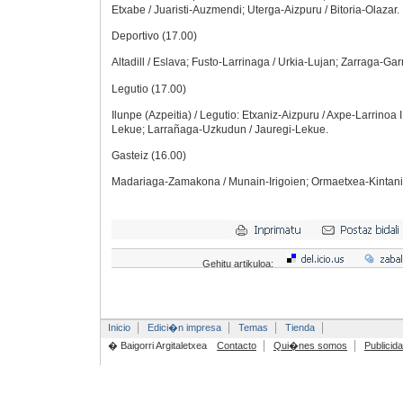
Etxabe / Juaristi-Auzmendi; Uterga-Aizpuru / Bitoria-Olazar.
Deportivo (17.00)
Altadill / Eslava; Fusto-Larrinaga / Urkia-Lujan; Zarraga-Ga
Legutio (17.00)
Ilunpe (Azpeitia) / Legutio: Etxaniz-Aizpuru / Axpe-Larrinoa 
Lekue; Larrañaga-Uzkudun / Jauregi-Lekue.
Gasteiz (16.00)
Madariaga-Zamakona / Munain-Irigoien; Ormaetxea-Kintanil
Gehitu artikuloa:
Inicio
Edici�n impresa
Temas
Tienda
� Baigorri Argitaletxea
Contacto
Qui�nes somos
Publicid