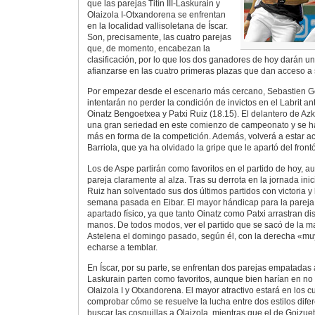
que las parejas Titín III-Laskurain y
Olaizola I-Otxandorena se enfrentan
en la localidad vallisoletana de Íscar.
Son, precisamente, las cuatro parejas
que, de momento, encabezan la
clasificación, por lo que los dos ganadores de hoy darán u
afianzarse en las cuatro primeras plazas que dan acceso a 
Por empezar desde el escenario más cercano, Sebastien Go
intentarán no perder la condición de invictos en el Labrit a
Oinatz Bengoetxea y Patxi Ruiz (18.15). El delantero de A
una gran seriedad en este comienzo de campeonato y se ha 
más en forma de la competición. Además, volverá a estar 
Barriola, que ya ha olvidado la gripe que le apartó del fro
Los de Aspe partirán como favoritos en el partido de hoy, 
pareja claramente al alza. Tras su derrota en la jornada ini
Ruiz han solventado sus dos últimos partidos con victoria y
semana pasada en Eibar. El mayor hándicap para la pareja
apartado físico, ya que tanto Oinatz como Patxi arrastran di
manos. De todos modos, ver el partido que se sacó de la m
Astelena el domingo pasado, según él, con la derecha «mu
echarse a temblar.
En Íscar, por su parte, se enfrentan dos parejas empatadas a 
Laskurain parten como favoritos, aunque bien harían en no
Olaizola I y Otxandorena. El mayor atractivo estará en los c
comprobar cómo se resuelve la lucha entre dos estilos difer
buscar las cosquillas a Olaizola, mientras que el de Goizuet