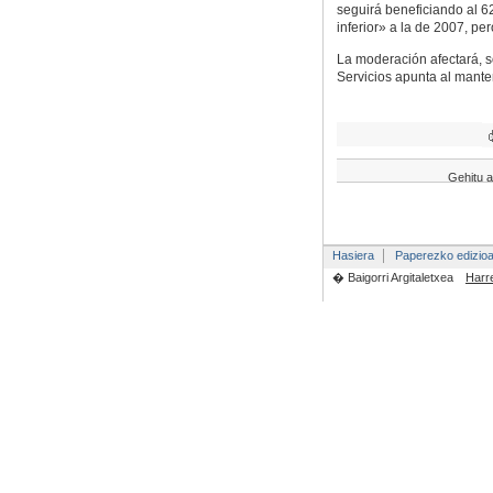
seguirá beneficiando al 
inferior» a la de 2007, pe
La moderación afectará, so
Servicios apunta al mant
Gehitu a
Hasiera
Paperezko edizio
� Baigorri Argitaletxea
Harr