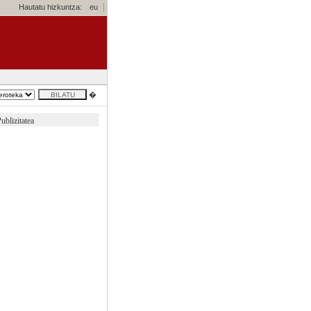
Hautatu hizkuntza:
eu
�
ublizitatea