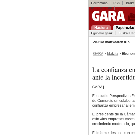
Harremana
RSS
Bilaket
es
fr
en
Hasiera
Paperezko 
Eguneko gaiak
Euskal Her
2008ko martxoaren 01a
GARA
>
Idatzia
>
Ekonom
La confianza e
ante la incert
GARA |
El estudio Perspectivas E
de Comercio en colaboraci
confianza empresarial em
El presidente de la Cáma
esto «las empresas vascas
crecimiento moderado, que
El informe destaca «un cr