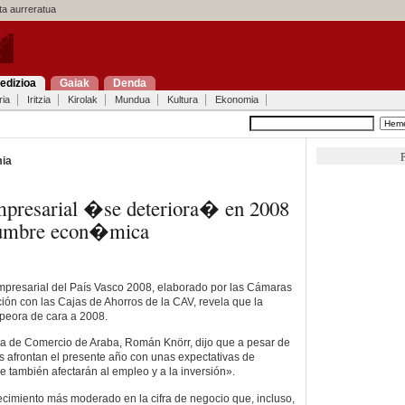
a aurreratua
edizioa
Gaiak
Denda
ria
Iritzia
Kirolak
Mundua
Kultura
Ekonomia
P
ia
mpresarial �se deteriora� en 2008
idumbre econ�mica
mpresarial del País Vasco 2008, elaborado por las Cámaras
ón con las Cajas de Ahorros de la CAV, revela que la
peora de cara a 2008.
ra de Comercio de Araba, Román Knörr, dijo que a pesar de
 afrontan el presente año con unas expectativas de
 también afectarán al empleo y a la inversión».
ecimiento más moderado en la cifra de negocio que, incluso,