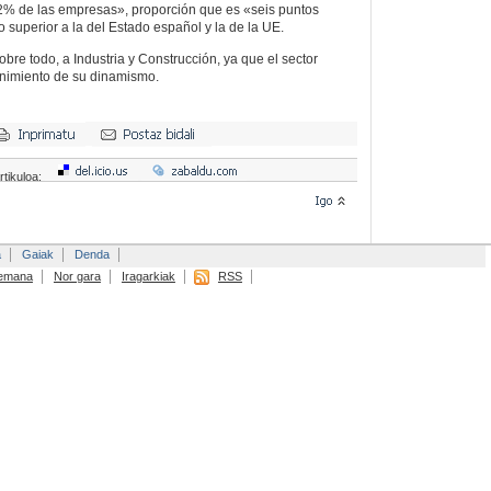
62% de las empresas», proporción que es «seis puntos
ro superior a la del Estado español y la de la UE.
bre todo, a Industria y Construcción, ya que el sector
enimiento de su dinamismo.
rtikuloa:
a
Gaiak
Denda
emana
Nor gara
Iragarkiak
RSS