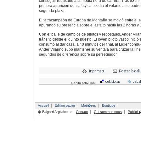
conseguir rebasarle a la media hora de carrera. Tras 83 min
primera aparición del safety car, cedía el volante a su padre,
segunda plaza.
El tetracampeón de Europa de Montaña se movió entre el se
apurando su presencia sobre el asfalto hasta las 2 horas y 
Con el baile de cambios de pilotos y repostajes, Ander Vila
tránsito desde el quinto puesto. El joven piloto vasco inici
consumó al dar caza, a 40 minutos del final, al Ligier conduc
Ander Vilariño supo mantener su ventaja para cruzar la lín
segundos de diferencia sobre su perseguidor.
Gehitu artikuloa:
Accueil
Edition papier
Mati�res
Boutique
� Baigorri Argitaletxea
Contact
Qui sommes nous
Publicit