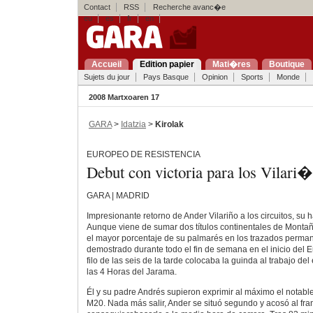
Contact
RSS
Recherche avanc�e
eu
es
fr
en
Accueil
Edition papier
Mati�res
Boutique
Sujets du jour
Pays Basque
Opinion
Sports
Monde
2008 Martxoaren 17
GARA
>
Idatzia
>
Kirolak
EUROPEO DE RESISTENCIA
Debut con victoria para los Vilari
GARA | MADRID
Impresionante retorno de Ander Vilariño a los circuitos, su h
Aunque viene de sumar dos títulos continentales de Montañ
el mayor porcentaje de su palmarés en los trazados perman
demostrado durante todo el fin de semana en el inicio del 
filo de las seis de la tarde colocaba la guinda al trabajo del
las 4 Horas del Jarama.
Él y su padre Andrés supieron exprimir al máximo el notabl
M20. Nada más salir, Ander se situó segundo y acosó al f