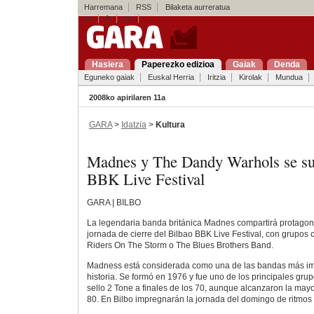
Harremana
RSS
Bilaketa aurreratua
es
fr
en
Hasiera
Paperezko edizioa
Gaiak
Denda
Eguneko gaiak
Euskal Herria
Iritzia
Kirolak
Mundua
2008ko apirilaren 11a
GARA
>
Idatzia
>
Kultura
Madnes y The Dandy Warhols se su
BBK Live Festival
GARA | BILBO
La legendaria banda británica Madnes compartirá protagonis
jornada de cierre del Bilbao BBK Live Festival, con grupos 
Riders On The Storm o The Blues Brothers Band.
Madness está considerada como una de las bandas más imp
historia. Se formó en 1976 y fue uno de los principales grup
sello 2 Tone a finales de los 70, aunque alcanzaron la mayo
80. En Bilbo impregnarán la jornada del domingo de ritmos 