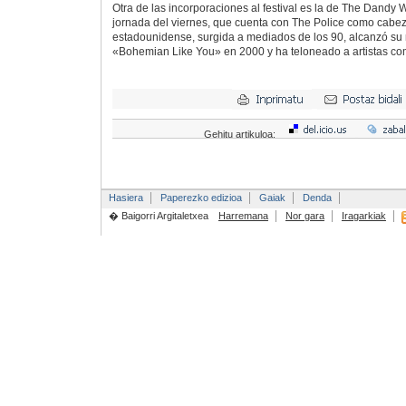
Otra de las incorporaciones al festival es la de The Dandy 
jornada del viernes, que cuenta con The Police como cabez
estadounidense, surgida a mediados de los 90, alcanzó su m
«Bohemian Like You» en 2000 y ha teloneado a artistas co
Gehitu artikuloa:
Hasiera
Paperezko edizioa
Gaiak
Denda
� Baigorri Argitaletxea
Harremana
Nor gara
Iragarkiak