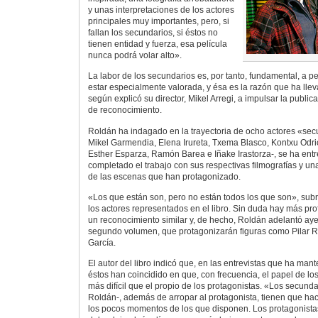
y unas interpretaciones de los actores
principales muy importantes, pero, si
fallan los secundarios, si éstos no
tienen entidad y fuerza, esa película
nunca podrá volar alto».
La labor de los secundarios es, por tanto, fundamental, a pe
estar especialmente valorada, y ésa es la razón que ha llev
según explicó su director, Mikel Arregi, a impulsar la public
de reconocimiento.
Roldán ha indagado en la trayectoria de ocho actores «se
Mikel Garmendia, Elena Irureta, Txema Blasco, Kontxu Odr
Esther Esparza, Ramón Barea e Iñake Irastorza-, se ha entr
completado el trabajo con sus respectivas filmografías y u
de las escenas que han protagonizado.
«Los que están son, pero no están todos los que son», subr
los actores representados en el libro. Sin duda hay más p
un reconocimiento similar y, de hecho, Roldán adelantó aye
segundo volumen, que protagonizarán figuras como Pilar R
García.
El autor del libro indicó que, en las entrevistas que ha mant
éstos han coincidido en que, con frecuencia, el papel de lo
más difícil que el propio de los protagonistas. «Los secunda
Roldán-, además de arropar al protagonista, tienen que ha
los pocos momentos de los que disponen. Los protagonistas