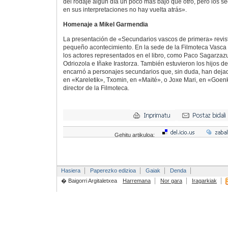
del rodaje algún día un poco más bajo que otro, pero los s
en sus interpretaciones no hay vuelta atrás».
Homenaje a Mikel Garmendia
La presentación de «Secundarios vascos de primera» revisti
pequeño acontecimiento. En la sede de la Filmoteca Vasca 
los actores representados en el libro, como Paco Sagarzaz
Odriozola e Iñake Irastorza. También estuvieron los hijos 
encarnó a personajes secundarios que, sin duda, han deja
en «Kareletik», Txomin, en «Maité», o Joxe Mari, en «Goen
director de la Filmoteca.
Gehitu artikuloa:
Hasiera
Paperezko edizioa
Gaiak
Denda
� Baigorri Argitaletxea
Harremana
Nor gara
Iragarkiak