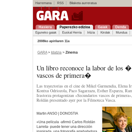
Harremana
RSS
Bilaketa aurreratua
es
fr
en
Hasiera
Paperezko edizioa
Gaiak
Denda
Eguneko gaiak
Euskal Herria
Iritzia
Kirolak
Mundua
2008ko apirilaren 11a
GARA
>
Idatzia
>
Zinema
Un libro reconoce la labor de los 
vascos de primera�
Las trayectorias en el cine de Mikel Garmendia, Elena I
Kontxu Odriozola, Paco Sagarzazu, Esther Esparza, Ra
Irastorza protagonizan «Secundarios vascos de primera»,
Roldán presentado ayer por la Filmoteca Vasca.
Martin ANSO | DONOSTIA
«Una película -afirmó Carlos Roldán
Larreta- puede tener una dirección
inspirada, una fotografía arrebatadora