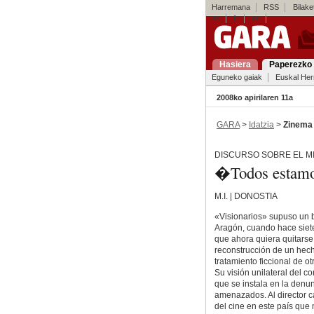
Harremana
RSS
Bilaket
es
fr
en
Hasiera
Paperezko 
Eguneko gaiak
Euskal Her
2008ko apirilaren 11a
GARA
>
Idatzia
>
Zinema
DISCURSO SOBRE EL M
�Todos estamo
M.I. | DONOSTIA
«Visionarios» supuso un b
Aragón, cuando hace siete
que ahora quiera quitarse
reconstrucción de un hecho
tratamiento ficcional de o
Su visión unilateral del c
que se instala en la denun
amenazados. Al director c
del cine en este país que