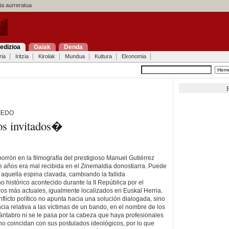
a aurreratua
edizioa
Gaiak
Denda
ria
Iritzia
Kirolak
Mundua
Kultura
Ekonomia
P
IEDO
s invitados�
orrón en la filmografía del prestigioso Manuel Gutiérrez
 años era mal recibida en el Zinemaldia donostiarra. Puede
 aquella espina clavada, cambiando la fallida
 histórico acontecido durante la II República por el
tros más actuales, igualmente localizados en Euskal Herria.
onflicto político no apunta hacia una solución dialogada, sino
cia relativa a las víctimas de un bando, en el nombre de los
ántabro ni se le pasa por la cabeza que haya profesionales
 no coincidan con sus postulados ideológicos, por lo que