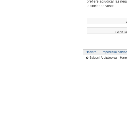
prefiere adjudicar las neg
la sociedad vasca.
Gehitu a
Hasiera
Paperezko edizio
� Baigorri Argitaletxea
Harr