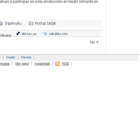
ativas a participar en esta producción al miedo reinante en
rtikuloa:
a
Gaiak
Denda
emana
Nor gara
Iragarkiak
RSS