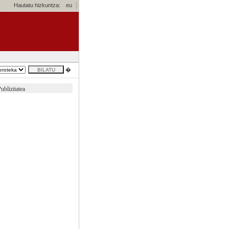
Hautatu hizkuntza:
eu
�
ublizitatea