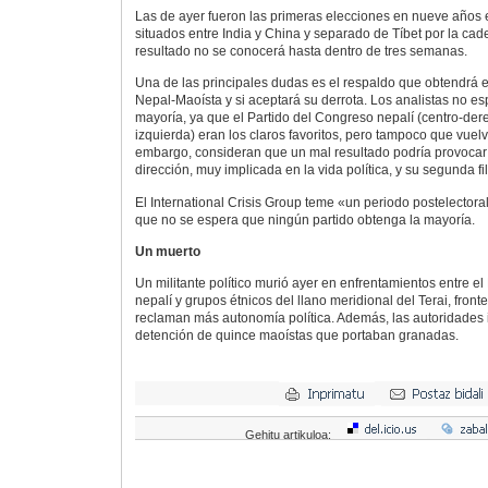
Las de ayer fueron las primeras elecciones en nueve años e
situados entre India y China y separado de Tíbet por la cad
resultado no se conocerá hasta dentro de tres semanas.
Una de las principales dudas es el respaldo que obtendrá 
Nepal-Maoísta y si aceptará su derrota. Los analistas no 
mayoría, ya que el Partido del Congreso nepalí (centro-der
izquierda) eran los claros favoritos, pero tampoco que vuelv
embargo, consideran que un mal resultado podría provocar 
dirección, muy implicada en la vida política, y su segunda fi
El International Crisis Group teme «un periodo postelectoral 
que no se espera que ningún partido obtenga la mayoría.
Un muerto
Un militante político murió ayer en enfrentamientos entre e
nepalí y grupos étnicos del llano meridional del Terai, front
reclaman más autonomía política. Además, las autoridades 
detención de quince maoístas que portaban granadas.
Gehitu artikuloa: