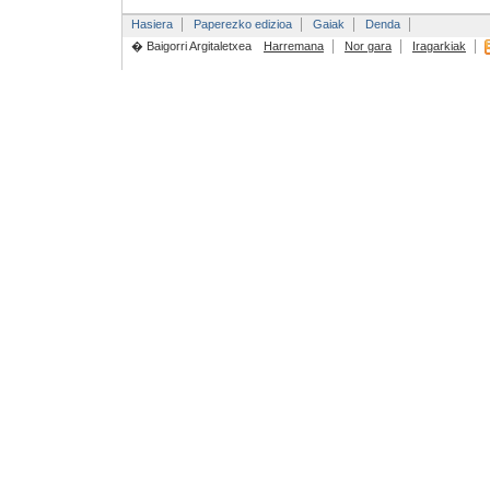
Hasiera
Paperezko edizioa
Gaiak
Denda
� Baigorri Argitaletxea
Harremana
Nor gara
Iragarkiak