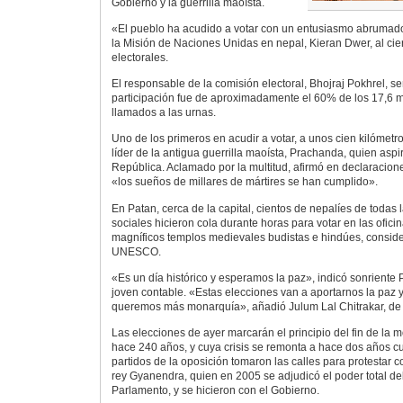
Gobierno y la guerrilla maoísta.
«El pueblo ha acudido a votar con un entusiasmo abrumado
la Misión de Naciones Unidas en nepal, Kieran Dwer, al cier
electorales.
El responsable de la comisión electoral, Bhojraj Pokhrel, s
participación fue de aproximadamente el 60% de los 17,6 m
llamados a las urnas.
Uno de los primeros en acudir a votar, a unos cien kilómetr
líder de la antigua guerrilla maoísta, Prachanda, quien aspi
República. Aclamado por la multitud, afirmó en declaracio
«los sueños de millares de mártires se han cumplido».
En Patan, cerca de la capital, cientos de nepalíes de todas
sociales hicieron cola durante horas para votar en las oficin
magníficos templos medievales budistas e hindúes, conside
UNESCO.
«Es un día histórico y esperamos la paz», indicó sonriente
joven contable. «Estas elecciones van a aportarnos la paz 
queremos más monarquía», añadió Julum Lal Chitrakar, de
Las elecciones de ayer marcarán el principio del fin de la 
hace 240 años, y cuya crisis se remonta a hace dos años c
partidos de la oposición tomaron las calles para protestar c
rey Gyanendra, quien en 2005 se adjudicó el poder total del 
Parlamento, y se hicieron con el Gobierno.