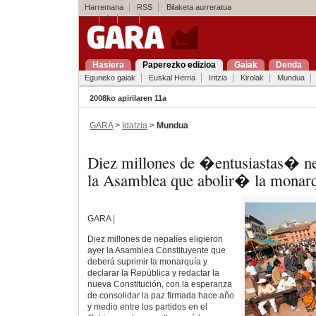
Harremana
RSS
Bilaketa aurreratua
es
fr
en
Hasiera
Paperezko edizioa
Gaiak
Denda
Eguneko gaiak
Euskal Herria
Iritzia
Kirolak
Mundua
2008ko apirilaren 11a
GARA
>
Idatzia
>
Mundua
Diez millones de �entusiastas� n
la Asamblea que abolir� la mona
GARA |
Diez millones de nepalíes eligieron
ayer la Asamblea Constituyente que
deberá suprimir la monarquía y
declarar la República y redactar la
nueva Constitución, con la esperanza
de consolidar la paz firmada hace año
y medio entre los partidos en el