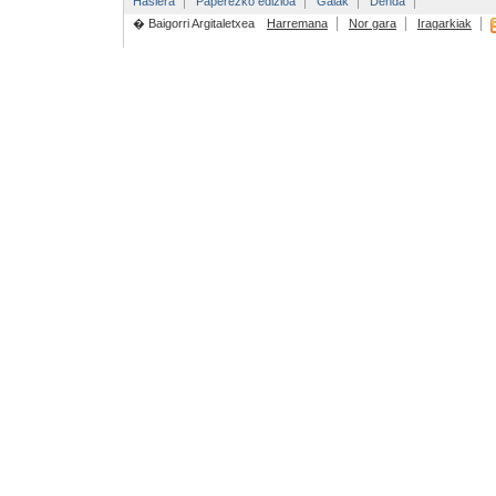
Hasiera
Paperezko edizioa
Gaiak
Denda
� Baigorri Argitaletxea
Harremana
Nor gara
Iragarkiak