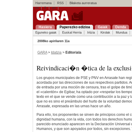
Harremana
RSS
Bilaketa aurreratua
es
fr
en
Hasiera
Paperezko edizioa
Gaiak
Denda
Eguneko gaiak
Euskal Herria
Iritzia
Kirolak
Mundua
2008ko apirilaren 11a
GARA
>
Idatzia
>
Editoriala
Reivindicaci�n �tica de la exclu
Los grupos municipales de PSE y PNV en Arrasate han regi
acordada por las direcciones de sus respectivos partidos.
de entrada por una moción de censura, tras el golpe de timó
el «calentón» de Egibar, ha optado por «respetar los tiem
texto en el que se vende como una contribución a la paz y la
que no es sino el preámbulo del hurto de la voluntad democ
Arrasate, expresada en las urnas hace un año.
Para ello, los proponentes se sirven de principios como el
dignidad humana, con la vida, con todos los derechos hum
parecido enunciado aparecen en la Declaración Universal 
Humanos, y que son apoyados por todos, sin excepciones. 