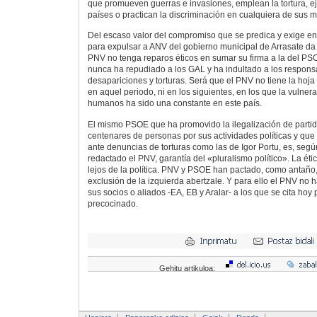
que promueven guerras e invasiones, emplean la tortura, e
países o practican la discriminación en cualquiera de sus m
Del escaso valor del compromiso que se predica y exige en
para expulsar a ANV del gobierno municipal de Arrasate da
PNV no tenga reparos éticos en sumar su firma a la del P
nunca ha repudiado a los GAL y ha indultado a los respons
desapariciones y torturas. Será que el PNV no tiene la hoja d
en aquel periodo, ni en los siguientes, en los que la vulne
humanos ha sido una constante en este país.
El mismo PSOE que ha promovido la ilegalización de partid
centenares de personas por sus actividades políticas y qu
ante denuncias de torturas como las de Igor Portu, es, segú
redactado el PNV, garantía del «pluralismo político». La ét
lejos de la política. PNV y PSOE han pactado, como antaño,
exclusión de la izquierda abertzale. Y para ello el PNV no
sus socios o aliados -EA, EB y Aralar- a los que se cita ho
precocinado.
Gehitu artikuloa: