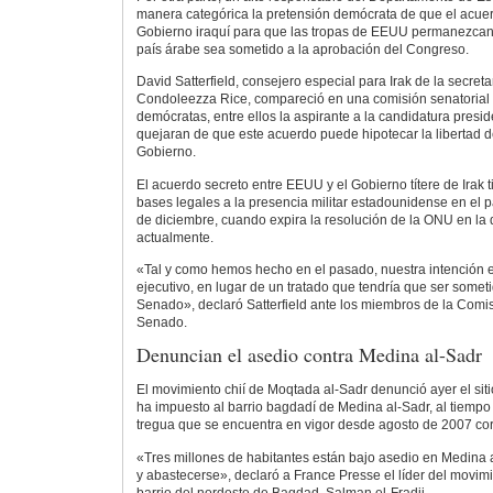
manera categórica la pretensión demócrata de que el acuer
Gobierno iraquí para que las tropas de EEUU permanezcan
país árabe sea sometido a la aprobación del Congreso.
David Satterfield, consejero especial para Irak de la secreta
Condoleezza Rice, compareció en una comisión senatorial
demócratas, entre ellos la aspirante a la candidatura preside
quejaran de que este acuerdo puede hipotecar la libertad 
Gobierno.
El acuerdo secreto entre EEUU y el Gobierno títere de Irak 
bases legales a la presencia militar estadounidense en el 
de diciembre, cuando expira la resolución de la ONU en l
actualmente.
«Tal y como hemos hecho en el pasado, nuestra intención 
ejecutivo, en lugar de un tratado que tendría que ser somet
Senado», declaró Satterfield ante los miembros de la Comis
Senado.
Denuncian el asedio contra Medina al-Sadr
El movimiento chií de Moqtada al-Sadr denunció ayer el sit
ha impuesto al barrio bagdadí de Medina al-Sadr, al tiempo
tregua que se encuentra en vigor desde agosto de 2007 corr
«Tres millones de habitantes están bajo asedio en Medina al
y abastecerse», declaró a France Presse el líder del movim
barrio del nordeste de Bagdad, Salman el-Fradji.