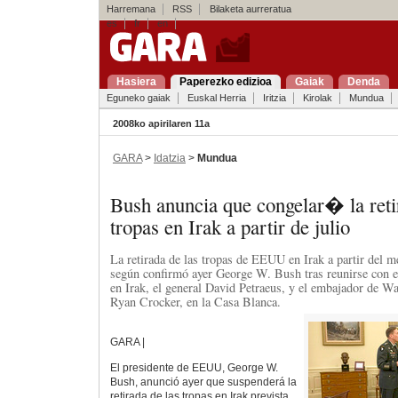
Harremana
RSS
Bilaketa aurreratua
es
fr
en
Hasiera
Paperezko edizioa
Gaiak
Denda
Eguneko gaiak
Euskal Herria
Iritzia
Kirolak
Mundua
2008ko apirilaren 11a
GARA
>
Idatzia
>
Mundua
Bush anuncia que congelar� la reti
tropas en Irak a partir de julio
La retirada de las tropas de EEUU en Irak a partir del me
según confirmó ayer George W. Bush tras reunirse con e
en Irak, el general David Petraeus, y el embajador de 
Ryan Crocker, en la Casa Blanca.
GARA |
El presidente de EEUU, George W.
Bush, anunció ayer que suspenderá la
retirada de las tropas en Irak prevista