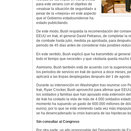
para este verano con el objetivo de
«evaluar la situación de seguridad» a
pesar de la «mejora» en este aspecto
que el Gobierno estadounidense ha
estado publicitando.
De este modo, Bush respalda la recomendación del comand
EEUU en Irak, el general David Petraeus, de completar la re
de combate hasta julio, medida ya aprobada, para después
periodo de 45 días antes de considerar más posibles reduc
En este sentido, Bush explicó que ha transmitido al genera
todo el tiempo que necesite» y que «todavía queda mucho t
Asimismo, Bush también está de acuerdo con la sugerencia
los periodos de servicio en Irak de quince a doce meses, p
aplicará a las tropas desplegadas después del 1 de agosto
Durante su intervención en Washington tras reunirse con P
Irak, Ryan Crocker, Bush aprovechó para afirmar que EEUU
los soldados y familias que han apoyado esta extensión de
de Irak ha costado la vida de más de 4.000 soldados estad
momento ha supuesto un gasto de 600.000 millones de dól
euros), por lo que se está volviendo cada vez más impopul
se ha desencadenado la crisis bancaria de las hipotecas b
Sin consultar al Congreso
Por otra parte, un alto responsable del Departamento de E