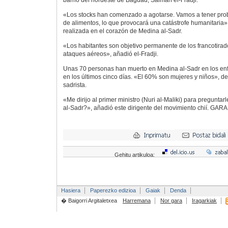
«Los stocks han comenzado a agotarse. Vamos a tener pro
de alimentos, lo que provocará una catástrofe humanitaria»,
realizada en el corazón de Medina al-Sadr.
«Los habitantes son objetivo permanente de los francotirad
ataques aéreos», añadió el-Fradji.
Unas 70 personas han muerto en Medina al-Sadr en los enf
en los últimos cinco días. «El 60% son mujeres y niños», de
sadrista.
«Me dirijo al primer ministro (Nuri al-Maliki) para pregunta
al-Sadr?», añadió este dirigente del movimiento chií.
GARA
Gehitu artikuloa:
Hasiera
Paperezko edizioa
Gaiak
Denda
� Baigorri Argitaletxea
Harremana
Nor gara
Iragarkiak