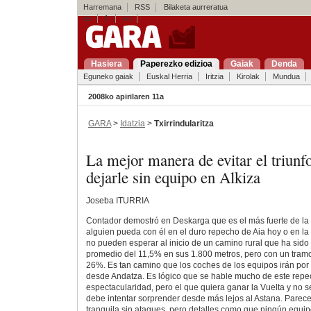
Harremana
RSS
Bilaketa aurreratua
es
fr
en
Hasiera
Paperezko edizioa
Gaiak
Denda
Eguneko gaiak
Euskal Herria
Iritzia
Kirolak
Mundua
2008ko apirilaren 11a
GARA
>
Idatzia
>
Txirrindularitza
La mejor manera de evitar el triunf
dejarle sin equipo en Alkiza
Joseba ITURRIA
Contador demostró en Deskarga que es el más fuerte de la v
alguien pueda con él en el duro repecho de Aia hoy o en la
no pueden esperar al inicio de un camino rural que ha sido 
promedio del 11,5% en sus 1.800 metros, pero con un tramo
26%. Es tan camino que los coches de los equipos irán por 
desde Andatza. Es lógico que se hable mucho de este repe
espectacularidad, pero el que quiera ganar la Vuelta y no se
debe intentar sorprender desde más lejos al Astana. Parece
tranquila sin ataques, pero detalles como que ningún equi