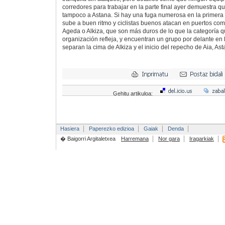
corredores para trabajar en la parte final ayer demuestra q
tampoco a Astana. Si hay una fuga numerosa en la primera p
sube a buen ritmo y ciclistas buenos atacan en puertos com
Ageda o Alkiza, que son más duros de lo que la categoría q
organización refleja, y encuentran un grupo por delante en 
separan la cima de Alkiza y el inicio del repecho de Aia, As
Gehitu artikuloa:
Hasiera
Paperezko edizioa
Gaiak
Denda
� Baigorri Argitaletxea
Harremana
Nor gara
Iragarkiak