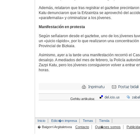
Además, relataron que tras registrar el gaztetxe precintaron
Katu denunciaron que la Ertzaintza se aprovechó del accid
«parafernalia» y criminalizar a los jóvenes.
Manifestación en protesta
Según señalaron desde el gaztetxe, uno de los jóvenes tuvo
un «juicio rápido», por lo que realizaron una concentración 
Provincial de Bizkaia.
Asimismo, ayer a la tarde una manifestación recorrió el Cas
desalojo. A mediados del mes de febrero, la Policía autonó
Zazpi Katu, pero los jóvenes consiguieron volver a entrar en
horas.
Gehitu artikuloa:
Inicio
Edici�n impresa
Temas
Tienda
� Baigorri Argitaletxea
Contacto
Qui�nes somos
Publicid