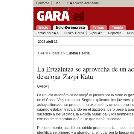
Contacto
RSS
B�squeda avanzada
eu
es
fr
en
Inicio
Edici�n impresa
Temas
Tienda
Temas del d�a
Euskal Herria
Opini�n
Deportes
Mun
2008 abril 12
GARA
>
Idatzia
>
Euskal Herria
La Ertzaintza se aprovecha de un ac
desalojar Zazpi Katu
GARA |
La Policía autonómica desalojó el jueves por la tarde el gaz
en el Casco Viejo bilbaino. Según explicaron los jóvenes que
autogestionado, se produjo una explosión y un pequeño in
cuando estaban trabajando en el gaztetxe, pero pese a apag
sucedido a los vecinos, la Policía Municipal y los bombero
excusa de comprobar qué es lo que había sucedido.
Posteriormente, acudió un nutrido grupo de ertzainas que o
identificarse primero y a abandonar el lugar por la fuerza d