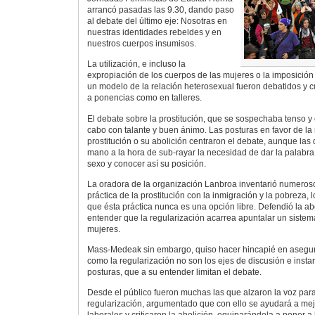
arrancó pasadas las 9.30, dando paso
al debate del último eje: Nosotras en
nuestras identidades rebeldes y en
nuestros cuerpos insumisos.
La utilización, e incluso la
expropiación de los cuerpos de las mujeres o la imposició
un modelo de la relación heterosexual fueron debatidos y c
a ponencias como en talleres.
El debate sobre la prostitución, que se sospechaba tenso y 
cabo con talante y buen ánimo. Las posturas en favor de la 
prostitución o su abolición centraron el debate, aunque las 
mano a la hora de sub-rayar la necesidad de dar la palabra 
sexo y conocer así su posición.
La oradora de la organización Lanbroa inventarió numeros
práctica de la prostitución con la inmigración y la pobreza, 
que ésta práctica nunca es una opción libre. Defendió la abo
entender que la regularización acarrea apuntalar un sistem
mujeres.
Mass-Medeak sin embargo, quiso hacer hincapié en asegura
como la regularización no son los ejes de discusión e instar
posturas, que a su entender limitan el debate.
Desde el público fueron muchas las que alzaron la voz para
regularización, argumentado que con ello se ayudará a mej