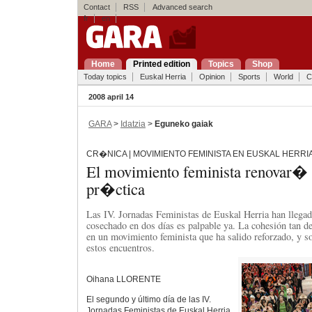
Contact
RSS
Advanced search
fr
en
Home
Printed edition
Topics
Shop
Today topics
Euskal Herria
Opinion
Sports
World
C
2008 april 14
GARA
>
Idatzia
>
Eguneko gaiak
CR�NICA | MOVIMIENTO FEMINISTA EN EUSKAL HERRI
El movimiento feminista renovar� 
pr�ctica
Las IV. Jornadas Feministas de Euskal Herria han llegado
cosechado en dos días es palpable ya. La cohesión tan 
en un movimiento feminista que ha salido reforzado, y s
estos encuentros.
Oihana LLORENTE
El segundo y último día de las IV.
Jornadas Feministas de Euskal Herria