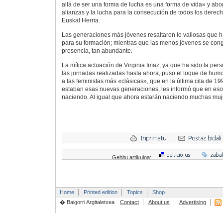
allá de ser una forma de lucha es una forma de vida» y abog
alianzas y la lucha para la consecución de todos los derec
Euskal Herria.
Las generaciones más jóvenes resaltaron lo valiosas que h
para su formación; mientras que las menos jóvenes se con
presencia, tan abundante.
La mítica actuación de Virginia Imaz, ya que ha sido la pe
las jornadas realizadas hasta ahora, puso el toque de humo
a las feministas más «clásicas», que en la última cita de 
estaban esas nuevas generaciones, les informó que en e
naciendo. Al igual que ahora estarán naciendo muchas muj
Gehitu artikuloa:
Home
Printed edition
Topics
Shop
� Baigorri Argitaletxea
Contact
About us
Advertising