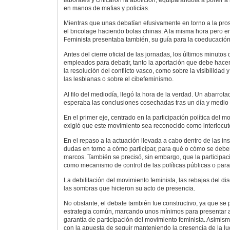
laborales y criticaron la abolición, equiparándola a poner a
en manos de mafias y policías.
Mientras que unas debatían efusivamente en torno a la prost
el bricolage haciendo bolas chinas. A la misma hora pero en
Feminista presentaba también, su guía para la coeducación
Antes del cierre oficial de las jornadas, los últimos minutos 
empleados para debatir, tanto la aportación que debe hacer
la resolución del conflicto vasco, como sobre la visibilidad y
las lesbianas o sobre el cibefeminismo.
Al filo del mediodía, llegó la hora de la verdad. Un abarrot
esperaba las conclusiones cosechadas tras un día y medio 
En el primer eje, centrado en la participación política del m
exigió que este movimiento sea reconocido como interlocutor 
En el repaso a la actuación llevada a cabo dentro de las in
dudas en torno a cómo participar, para qué o cómo se debe
marcos. También se precisó, sin embargo, que la participac
como mecanismo de control de las políticas públicas o para
La debilitación del movimiento feminista, las rebajas del di
las sombras que hicieron su acto de presencia.
No obstante, el debate también fue constructivo, ya que se
estrategia común, marcando unos mínimos para presentar a
garantía de participación del movimiento feminista. Asimis
con la apuesta de seguir manteniendo la presencia de la luc