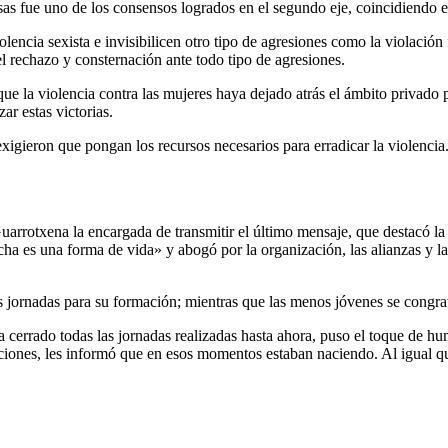
as fue uno de los consensos logrados en el segundo eje, coincidiendo e
encia sexista e invisibilicen otro tipo de agresiones como la violación f
l rechazo y consternación ante todo tipo de agresiones.
ue la violencia contra las mujeres haya dejado atrás el ámbito privado p
ar estas victorias.
 exigieron que pongan los recursos necesarios para erradicar la violencia
uarrotxena la encargada de transmitir el último mensaje, que destacó la
ha es una forma de vida» y abogó por la organización, las alianzas y la
s jornadas para su formación; mientras que las menos jóvenes se congra
 cerrado todas las jornadas realizadas hasta ahora, puso el toque de hum
ciones, les informó que en esos momentos estaban naciendo. Al igual q