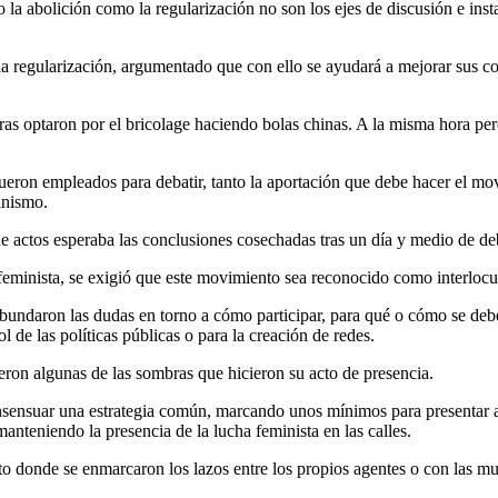
 abolición como la regularización no son los ejes de discusión e instaro
a regularización, argumentado que con ello se ayudará a mejorar sus con
ras optaron por el bricolage haciendo bolas chinas. A la misma hora per
a fueron empleados para debatir, tanto la aportación que debe hacer el mo
minismo.
de actos esperaba las conclusiones cosechadas tras un día y medio de deb
 feminista, se exigió que este movimiento sea reconocido como interlocut
s abundaron las dudas en torno a cómo participar, para qué o cómo se d
 de las políticas públicas o para la creación de redes.
ueron algunas de las sombras que hicieron su acto de presencia.
onsensuar una estrategia común, marcando unos mínimos para presentar a
anteniendo la presencia de la lucha feminista en las calles.
o donde se enmarcaron los lazos entre los propios agentes o con las mu