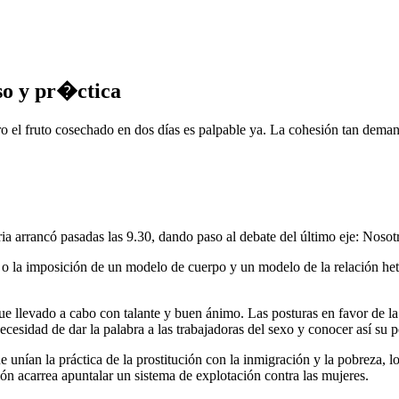
so y pr�ctica
ero el fruto cosechado en dos días es palpable ya. La cohesión tan dem
ia arrancó pasadas las 9.30, dando paso al debate del último eje: Nosot
es o la imposición de un modelo de cuerpo y un modelo de la relación he
ue llevado a cabo con talante y buen ánimo. Las posturas en favor de la 
ecesidad de dar la palabra a las trabajadoras del sexo y conocer así su p
nían la práctica de la prostitución con la inmigración y la pobreza, lo 
ión acarrea apuntalar un sistema de explotación contra las mujeres.