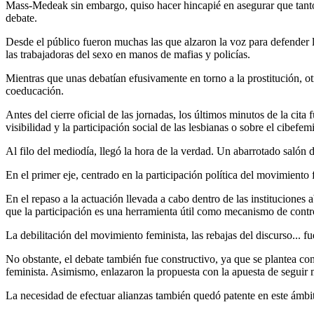
Mass-Medeak sin embargo, quiso hacer hincapié en asegurar que tanto la
debate.
Desde el público fueron muchas las que alzaron la voz para defender l
las trabajadoras del sexo en manos de mafias y policías.
Mientras que unas debatían efusivamente en torno a la prostitución, ot
coeducación.
Antes del cierre oficial de las jornadas, los últimos minutos de la cit
visibilidad y la participación social de las lesbianas o sobre el cibefe
Al filo del mediodía, llegó la hora de la verdad. Un abarrotado salón 
En el primer eje, centrado en la participación política del movimiento
En el repaso a la actuación llevada a cabo dentro de las institucione
que la participación es una herramienta útil como mecanismo de control
La debilitación del movimiento feminista, las rebajas del discurso... f
No obstante, el debate también fue constructivo, ya que se plantea c
feminista. Asimismo, enlazaron la propuesta con la apuesta de seguir m
La necesidad de efectuar alianzas también quedó patente en este ámbit