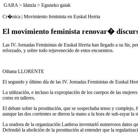
GARA
>
Idatzia
>
Eguneko gaiak
Cr�nica | Movimiento feminista en Euskal Herria
El movimiento feminista renovar� discur
Las IV. Jornadas Feministas de Euskal Herria han llegado a su fin, p
reforzado, y sobre todo rejuvenecido de estos encuentros.
Oihana LLORENTE
El segundo y último día de las IV. Jornadas Feministas de Euskal Herr
La utilización, e incluso la expropiación de los cuerpos de las mujer
como en talleres.
El debate sobre la prostitución, que se sospechaba tenso y complejo, f
aunque las dos corrientes se dieron la mano a la hora de sub-rayar la n
La oradora de la organización Lanbroa inventarió numerosos datos que u
Defendió la abolición de la prostitución al entender que la regularizac