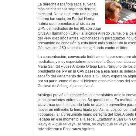
La derecha española saca su vena
más cainita tras la segunda derrota
electoral. No se recuerda una pugna
interna tan sucia; en Euskal Herria,
habría que remontarse al cisma en
UPN de mediados de los 90, con Juan
Cruz Alli llamando «10%» al alcalde Alfredo Jaime, o a los e
del PNV diez años antes, «pinchazos» y paraguazos inclui
presumido de cohesión, y esto hace más surrealista la esce
Génova, con 250 simpatizantes gritando contra el líder.
La concentración, convocada teóricamente por sms pero al
mediática, y muy especialmente desde la Cope, contaba co
María San Gil y José Antonio Ortega Lara. Ninguno de los d
presidenta del PP en la CAV paseaba a esa hora su soledad 
escaño del Parlamento de Gasteiz. Si Rajoy esperaba algú
por su parte, como el que sí hicieron otros miembros del se
Gustavo de Arístegui, se equivocó.
Arístegui previó un «espectáculo lamentable» ante la convo
concentraciones enfrentadas. Se quedó corto. En realidad, 
«caverna» que ha lanzado todo un ataque preventivo para 
mover un milímetro la línea fijada por Aznar. Los concentra
«cobarde» a la presumible mano derecha del líder, Alberto 
llegaba en ese momento a la sede. Exaltaron a San Gil y Or
Rajoy el «¡que se vaya, se vaya, se vaya; que se vaya y ven
reivindicaron a Esperanza Aguirre.