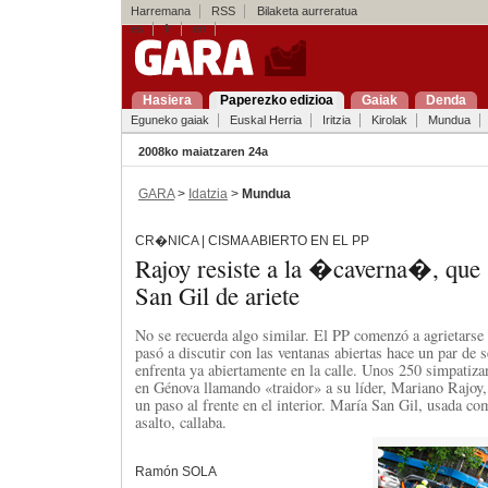
Harremana
RSS
Bilaketa aurreratua
es
fr
en
Hasiera
Paperezko edizioa
Gaiak
Denda
Eguneko gaiak
Euskal Herria
Iritzia
Kirolak
Mundua
2008ko maiatzaren 24a
GARA
>
Idatzia
>
Mundua
CR�NICA | CISMA ABIERTO EN EL PP
Rajoy resiste a la �caverna�, que
San Gil de ariete
No se recuerda algo similar. El PP comenzó a agrietarse e
pasó a discutir con las ventanas abiertas hace un par de 
enfrenta ya abiertamente en la calle. Unos 250 simpatiza
en Génova llamando «traidor» a su líder, Mariano Rajoy, 
un paso al frente en el interior. María San Gil, usada com
asalto, callaba.
Ramón SOLA