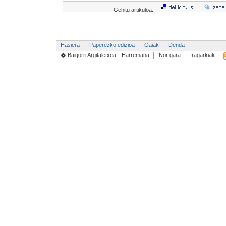
Gehitu artikuloa:
Hasiera
Paperezko edizioa
Gaiak
Denda
� Baigorri Argitaletxea
Harremana
Nor gara
Iragarkiak