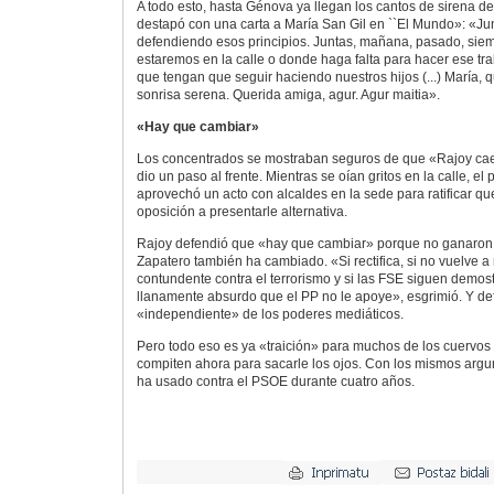
A todo esto, hasta Génova ya llegan los cantos de sirena d
destapó con una carta a María San Gil en ``El Mundo»: «J
defendiendo esos principios. Juntas, mañana, pasado, siem
estaremos en la calle o donde haga falta para hacer ese t
que tengan que seguir haciendo nuestros hijos (...) María, q
sonrisa serena. Querida amiga, agur. Agur maitia».
«Hay que cambiar»
Los concentrados se mostraban seguros de que «Rajoy cae
dio un paso al frente. Mientras se oían gritos en la calle, el
aprovechó un acto con alcaldes en la sede para ratificar que n
oposición a presentarle alternativa.
Rajoy defendió que «hay que cambiar» porque no ganaron 
Zapatero también ha cambiado. «Si rectifica, si no vuelve a
contundente contra el terrorismo y si las FSE siguen demostr
llanamente absurdo que el PP no le apoye», esgrimió. Y de
«independiente» de los poderes mediáticos.
Pero todo eso es ya «traición» para muchos de los cuervos
compiten ahora para sacarle los ojos. Con los mismos argum
ha usado contra el PSOE durante cuatro años.